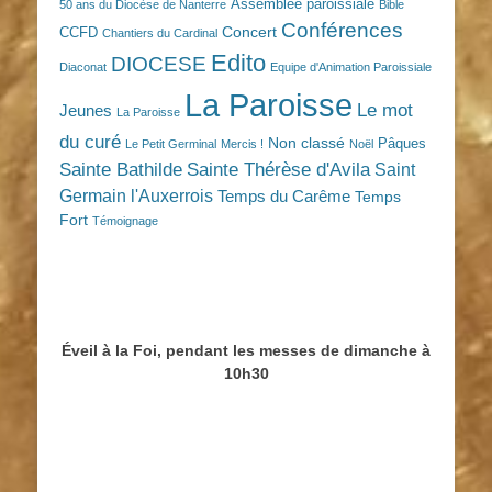
Assemblée paroissiale
50 ans du Diocèse de Nanterre
Bible
Conférences
Concert
CCFD
Chantiers du Cardinal
Edito
DIOCESE
Diaconat
Equipe d'Animation Paroissiale
La Paroisse
Le mot
Jeunes
La Paroisse
du curé
Non classé
Pâques
Le Petit Germinal
Mercis !
Noël
Sainte Bathilde
Sainte Thérèse d'Avila
Saint
Germain l'Auxerrois
Temps du Carême
Temps
Fort
Témoignage
Éveil à la Foi, pendant les messes de dimanche à
10h30