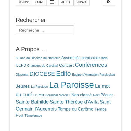
2022
MAI
JUIL
2024
Rechercher
Rechercher :
A Propos …
Assemblée paroissiale
50 ans du Diocèse de Nanterre
Bible
Conférences
Concert
CCFD
Chantiers du Cardinal
Edito
DIOCESE
Diaconat
Equipe d'Animation Paroissiale
La Paroisse
Le mot
Jeunes
La Paroisse
du curé
Non classé
Pâques
Le Petit Germinal
Mercis !
Noël
Sainte Bathilde
Sainte Thérèse d'Avila
Saint
Germain l'Auxerrois
Temps du Carême
Temps
Fort
Témoignage