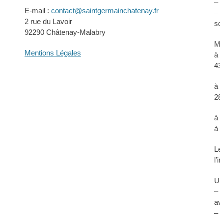
–
E-mail :
contact@saintgermainchatenay.fr
–
2 rue du Lavoir
s
92290 Châtenay-Malabry
M
Mentions Légales
à
4
à
2
à
à
L
l
U
–
a
–