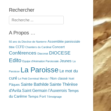
Rechercher
Rechercher :
A Propos …
Assemblée paroissiale
50 ans du Diocèse de Nanterre
Concert
CCFD
Bible
Chantiers du Cardinal
Conférences
DIOCESE
Diaconat
Edito
Jeunes
Equipe d'Animation Paroissiale
La
La Paroisse
Le mot du
Paroisse
curé
Non classé
Le Petit Germinal
Mercis !
Noël
Sainte Bathilde
Sainte Thérèse
Pâques
d'Avila
Saint Germain l'Auxerrois
Temps
du Carême
Temps Fort
Témoignage