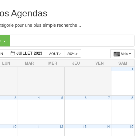
os Agendas
 catégorie pour une plus simple recherche …
es
JUILLET 2023
IN
AOÛT
2024
Mois
LUN
MAR
MER
JEU
VEN
SAM
1
3
4
5
6
7
8
10
11
12
13
14
15