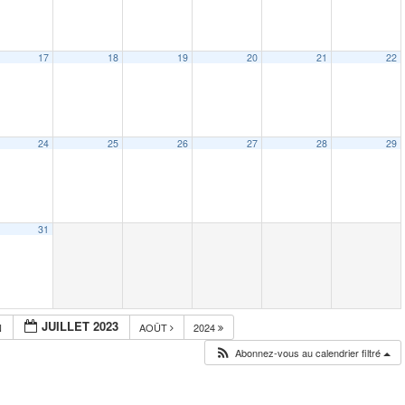
17
18
19
20
21
22
24
25
26
27
28
29
31
JUILLET 2023
N
AOÛT
2024
Abonnez-vous au calendrier filtré