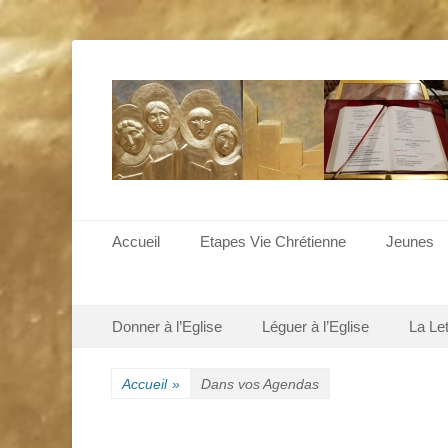
Menu principal
Aller
Accueil
Etapes Vie Chrétienne
Jeunes
au
contenu
Menu secondaire
Aller
Donner à l’Eglise
Léguer à l’Eglise
La Le
au
contenu
Accueil
»
Dans vos Agendas