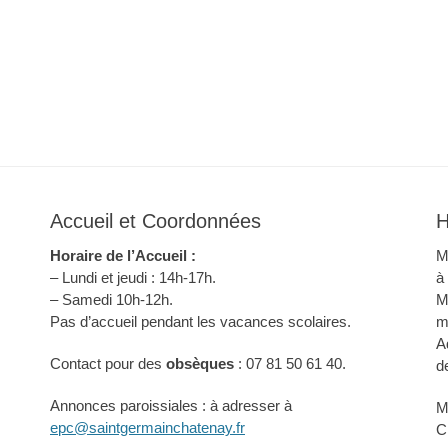
Accueil et Coordonnées
H
Horaire de l’Accueil :
M
– Lundi et jeudi : 14h-17h.
à
– Samedi 10h-12h.
M
Pas d’accueil pendant les vacances scolaires.
m
A
Contact pour des
obsèques
: 07 81 50 61 40.
d
Annonces paroissiales : à adresser à
M
epc@saintgermainchatenay.fr
C