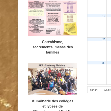
16
23
Catéchisme,
sacrements, messe des
familles
30
2022
JUI
Aumônerie des collèges
et lycées de