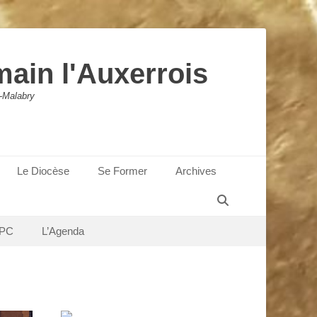
main l'Auxerrois
-Malabry
Le Diocèse
Se Former
Archives
Recherche
PC
L’Agenda