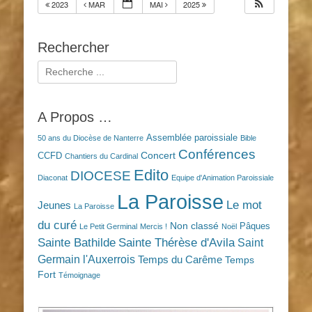
2023
MAR
MAI
2025
Rechercher
Rechercher :
A Propos …
Assemblée paroissiale
50 ans du Diocèse de Nanterre
Bible
Conférences
Concert
CCFD
Chantiers du Cardinal
Edito
DIOCESE
Diaconat
Equipe d'Animation Paroissiale
La Paroisse
Le mot
Jeunes
La Paroisse
du curé
Non classé
Pâques
Le Petit Germinal
Mercis !
Noël
Sainte Bathilde
Sainte Thérèse d'Avila
Saint
Germain l'Auxerrois
Temps du Carême
Temps
Fort
Témoignage