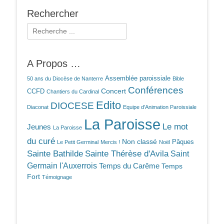
Rechercher
Rechercher :
A Propos …
Assemblée paroissiale
50 ans du Diocèse de Nanterre
Bible
Conférences
Concert
CCFD
Chantiers du Cardinal
Edito
DIOCESE
Diaconat
Equipe d'Animation Paroissiale
La Paroisse
Le mot
Jeunes
La Paroisse
du curé
Non classé
Pâques
Le Petit Germinal
Mercis !
Noël
Sainte Bathilde
Sainte Thérèse d'Avila
Saint
Germain l'Auxerrois
Temps du Carême
Temps
Fort
Témoignage