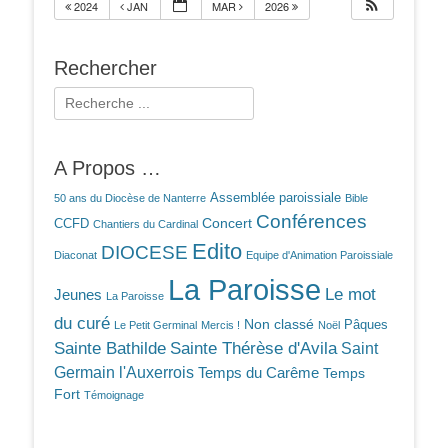
2024
JAN
MAR
2026
Rechercher
Rechercher :
A Propos …
Assemblée paroissiale
50 ans du Diocèse de Nanterre
Bible
Conférences
Concert
CCFD
Chantiers du Cardinal
Edito
DIOCESE
Diaconat
Equipe d'Animation Paroissiale
La Paroisse
Le mot
Jeunes
La Paroisse
du curé
Non classé
Pâques
Le Petit Germinal
Mercis !
Noël
Sainte Bathilde
Sainte Thérèse d'Avila
Saint
Germain l'Auxerrois
Temps du Carême
Temps
Fort
Témoignage