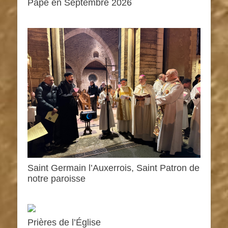
Pape en Septembre 2026
0h00
1h00
Saint Germain l’Auxerrois, Saint Patron de
notre paroisse
2h00
3h00
Prières de l’Église