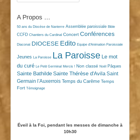
A Propos …
Assemblée paroissiale
50 ans du Diocèse de Nanterre
Bible
Conférences
Concert
CCFD
Chantiers du Cardinal
Edito
DIOCESE
Diaconat
Equipe d'Animation Paroissiale
La Paroisse
Le mot
Jeunes
La Paroisse
du curé
Non classé
Pâques
Le Petit Germinal
Mercis !
Noël
Sainte Bathilde
Sainte Thérèse d'Avila
Saint
Germain l'Auxerrois
Temps du Carême
Temps
Fort
Témoignage
Éveil à la Foi, pendant les messes de dimanche à
10h30