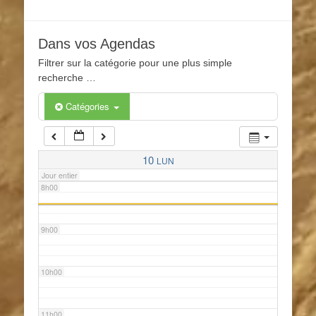
4h00
Dans vos Agendas
5h00
Filtrer sur la catégorie pour une plus simple
recherche …
6h00
Catégories
7h00
10
LUN
Jour entier
8h00
9h00
10h00
11h00