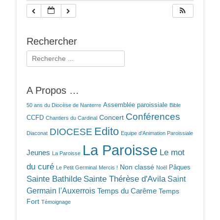
Rechercher
Rechercher :
A Propos …
Assemblée paroissiale
50 ans du Diocèse de Nanterre
Bible
Conférences
Concert
CCFD
Chantiers du Cardinal
Edito
DIOCESE
Diaconat
Equipe d'Animation Paroissiale
La Paroisse
Le mot
Jeunes
La Paroisse
du curé
Non classé
Pâques
Le Petit Germinal
Mercis !
Noël
Sainte Bathilde
Sainte Thérèse d'Avila
Saint
Germain l'Auxerrois
Temps du Carême
Temps
Fort
Témoignage