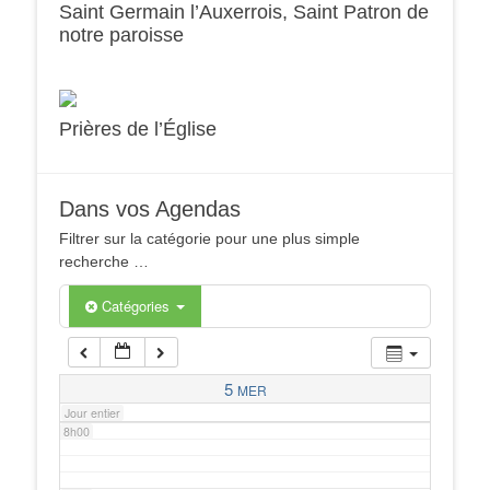
Saint Germain l’Auxerrois, Saint Patron de
notre paroisse
2h00
3h00
Prières de l’Église
4h00
Dans vos Agendas
5h00
Filtrer sur la catégorie pour une plus simple
recherche …
6h00
Catégories
7h00
5
MER
Jour entier
8h00