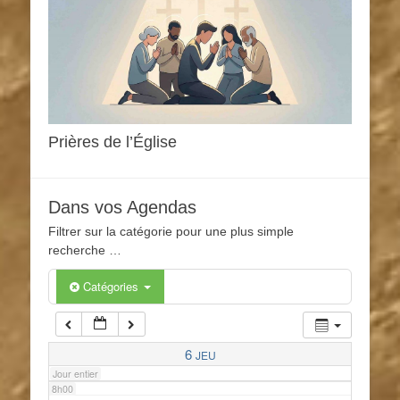
1h00
2h00
3h00
Prières de l’Église
4h00
Dans vos Agendas
5h00
Filtrer sur la catégorie pour une plus simple
recherche …
6h00
Catégories
7h00
6
JEU
Jour entier
8h00