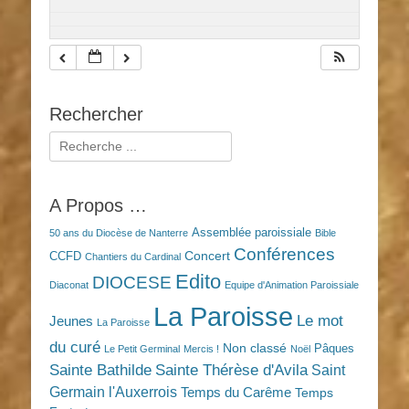
Rechercher
Rechercher :
A Propos …
Assemblée paroissiale
50 ans du Diocèse de Nanterre
Bible
Conférences
Concert
CCFD
Chantiers du Cardinal
Edito
DIOCESE
Diaconat
Equipe d'Animation Paroissiale
La Paroisse
Le mot
Jeunes
La Paroisse
du curé
Non classé
Pâques
Le Petit Germinal
Mercis !
Noël
Sainte Bathilde
Sainte Thérèse d'Avila
Saint
Germain l'Auxerrois
Temps du Carême
Temps