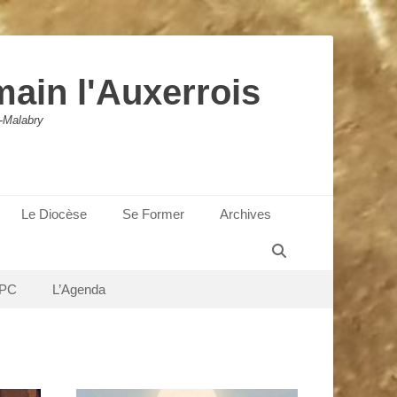
main l'Auxerrois
-Malabry
Le Diocèse
Se Former
Archives
Recherche
PC
L’Agenda