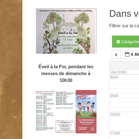
4h00
Dans v
5h00
Filtrer sur la
6h00
Catégori
6 A
7h00
Éveil à la Foi, pendant les
Jour entier
messes de dimanche à
8h00
10h30
9h00
10h00
11h00