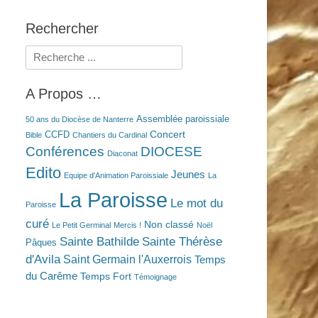
Rechercher
Rechercher :
A Propos …
Assemblée paroissiale
50 ans du Diocèse de Nanterre
Concert
CCFD
Bible
Chantiers du Cardinal
Conférences
DIOCESE
Diaconat
Edito
Jeunes
Equipe d'Animation Paroissiale
La
La Paroisse
Le mot du
Paroisse
curé
Non classé
Le Petit Germinal
Mercis !
Noël
Sainte Bathilde
Sainte Thérèse
Pâques
d'Avila
Saint Germain l'Auxerrois
Temps
du Carême
Temps Fort
Témoignage