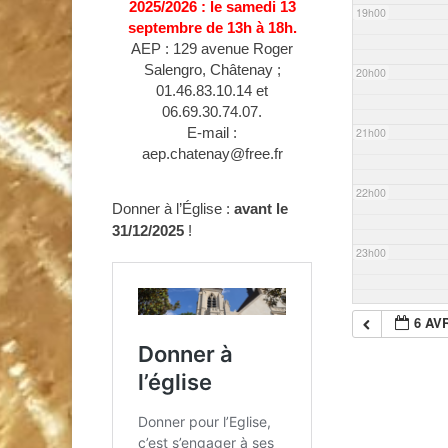
2025/2026 : le samedi 13
19h00
septembre de 13h à 18h.
AEP : 129 avenue Roger
Salengro, Châtenay ;
20h00
01.46.83.10.14 et
06.69.30.74.07.
E-mail :
21h00
aep.chatenay@free.fr
22h00
Donner à l’Église :
avant le
31/12/2025
!
23h00
6 AVR