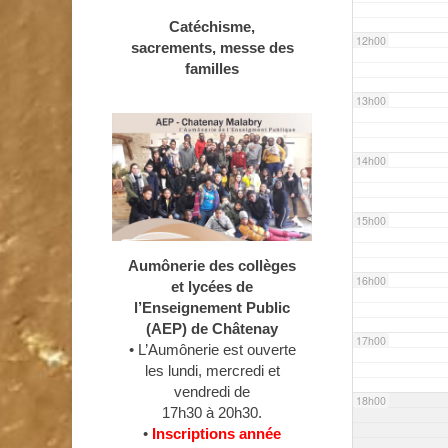
Catéchisme,
12h00
sacrements, messe des
familles
13h00
14h00
15h00
Aumônerie des collèges
16h00
et lycées de
l’Enseignement Public
(AEP) de Châtenay
17h00
• L’Aumônerie est ouverte
les lundi, mercredi et
vendredi de
18h00
17h30 à 20h30.
•
Inscriptions année