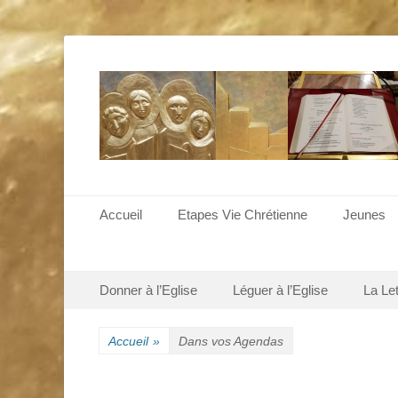
Menu principal
Aller
Accueil
Etapes Vie Chrétienne
Jeunes
au
contenu
Menu secondaire
Aller
Donner à l’Eglise
Léguer à l’Eglise
La Le
au
contenu
Accueil
»
Dans vos Agendas