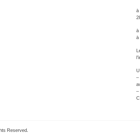
à
2
à
à
L
l
U
–
a
–
C
ights Reserved.