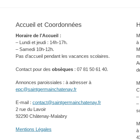
Accueil et Coordonnées
H
Horaire de l’Accueil :
M
– Lundi et jeudi : 14h-17h.
à
– Samedi 10h-12h.
M
Pas d’accueil pendant les vacances scolaires.
m
A
Contact pour des
obsèques
: 07 81 50 61 40.
d
Annonces paroissiales : à adresser à
M
epc@saintgermainchatenay.fr
C
–
E-mail :
contact@saintgermainchatenay.fr
–
2 rue du Lavoir
s
92290 Châtenay-Malabry
M
Mentions Légales
à
4