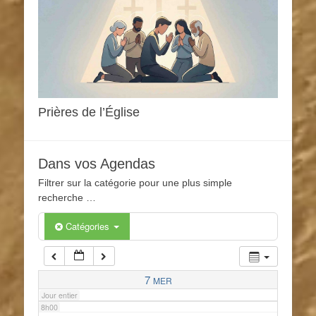
1h00
2h00
3h00
Prières de l’Église
4h00
Dans vos Agendas
5h00
Filtrer sur la catégorie pour une plus simple
recherche …
6h00
Catégories
7h00
7
MER
Jour entier
8h00