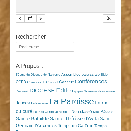
Rechercher
Rechercher :
A Propos …
Assemblée paroissiale
50 ans du Diocèse de Nanterre
Bible
Conférences
Concert
CCFD
Chantiers du Cardinal
Edito
DIOCESE
Diaconat
Equipe d'Animation Paroissiale
La Paroisse
Le mot
Jeunes
La Paroisse
du curé
Non classé
Pâques
Le Petit Germinal
Mercis !
Noël
Sainte Bathilde
Sainte Thérèse d'Avila
Saint
Germain l'Auxerrois
Temps du Carême
Temps