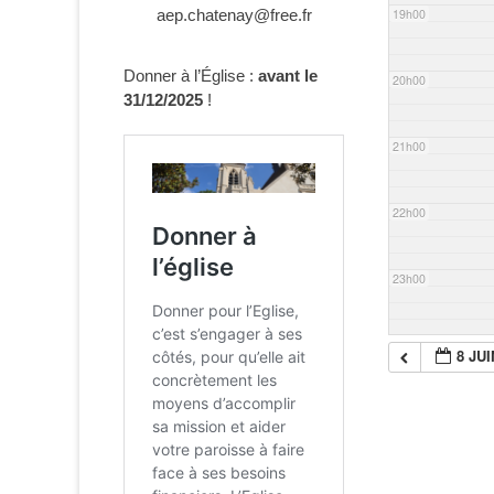
aep.chatenay@free.fr
19h00
Donner à l’Église :
avant le
20h00
31/12/2025
!
21h00
22h00
23h00
8 JUI