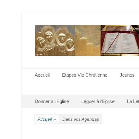
Menu principal
Aller
Accueil
Etapes Vie Chrétienne
Jeunes
au
contenu
Menu secondaire
Aller
Donner à l’Eglise
Léguer à l’Eglise
La Le
au
contenu
Accueil
»
Dans vos Agendas