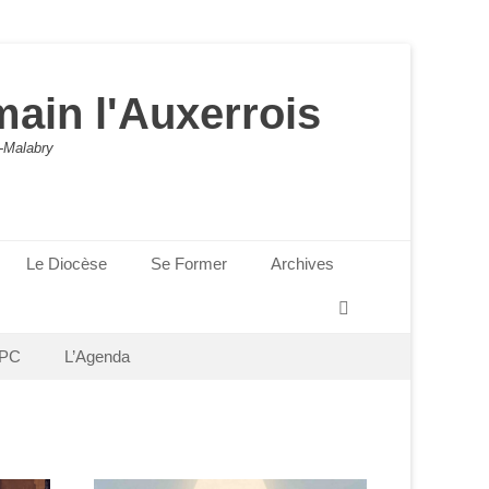
main l'Auxerrois
-Malabry
Le Diocèse
Se Former
Archives
Recherche
PC
L’Agenda