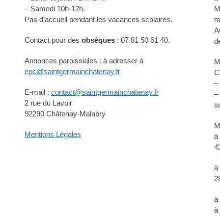
– Samedi 10h-12h.
M
Pas d’accueil pendant les vacances scolaires.
m
A
Contact pour des
obsèques
: 07 81 50 61 40.
d
Annonces paroissiales : à adresser à
M
epc@saintgermainchatenay.fr
C
–
E-mail :
contact@saintgermainchatenay.fr
–
2 rue du Lavoir
s
92290 Châtenay-Malabry
M
Mentions Légales
à
4
à
2
à
à