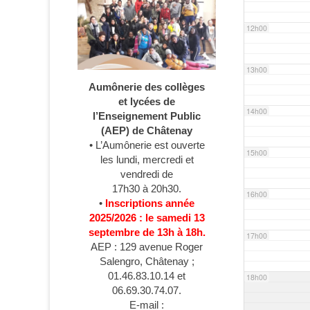
12h00
13h00
Aumônerie des collèges
et lycées de
14h00
l’Enseignement Public
(AEP) de Châtenay
• L’Aumônerie est ouverte
15h00
les lundi, mercredi et
vendredi de
17h30 à 20h30.
16h00
•
Inscriptions année
2025/2026 : le samedi 13
septembre de 13h à 18h.
17h00
AEP : 129 avenue Roger
Salengro, Châtenay ;
01.46.83.10.14 et
18h00
06.69.30.74.07.
E-mail :