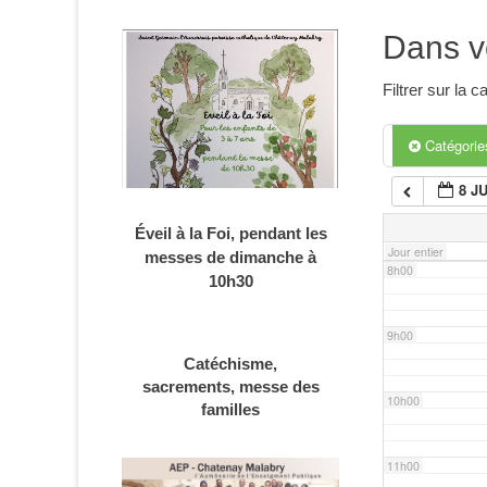
4h00
Dans v
5h00
Filtrer sur la
6h00
Catégori
8 J
7h00
Éveil à la Foi, pendant les
Jour entier
messes de dimanche à
8h00
10h30
9h00
Catéchisme,
sacrements, messe des
10h00
familles
11h00