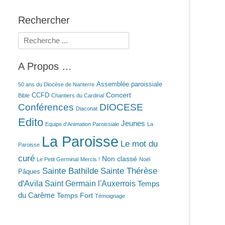
Rechercher
Rechercher :
A Propos …
Assemblée paroissiale
50 ans du Diocèse de Nanterre
Concert
CCFD
Bible
Chantiers du Cardinal
Conférences
DIOCESE
Diaconat
Edito
Jeunes
Equipe d'Animation Paroissiale
La
La Paroisse
Le mot du
Paroisse
curé
Non classé
Le Petit Germinal
Mercis !
Noël
Sainte Bathilde
Sainte Thérèse
Pâques
d'Avila
Saint Germain l'Auxerrois
Temps
du Carême
Temps Fort
Témoignage