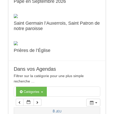
Pape en Septembre 2026
1h00
Saint Germain l’Auxerrois, Saint Patron de
notre paroisse
2h00
3h00
Prières de l’Église
4h00
Dans vos Agendas
5h00
Filtrer sur la catégorie pour une plus simple
recherche …
6h00
Catégories
7h00
8
JEU