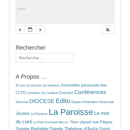
23h00
Rechercher
Rechercher :
A Propos …
Assemblée paroissiale
50 ans du Diocèse de Nanterre
Bible
Conférences
Concert
CCFD
Chantiers du Cardinal
Edito
DIOCESE
Diaconat
Equipe d'Animation Paroissiale
La Paroisse
Le mot
Jeunes
La Paroisse
du curé
Non classé
Pâques
Le Petit Germinal
Mercis !
Noël
Sainte Bathilde
Sainte Thérèse d'Avila
Saint