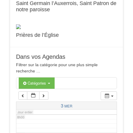
Saint Germain l’Auxerrois, Saint Patron de
notre paroisse
2h00
3h00
Prières de l’Église
4h00
Dans vos Agendas
5h00
Filtrer sur la catégorie pour une plus simple
recherche …
6h00
Catégories
7h00
3
MER
Jour entier
8h00