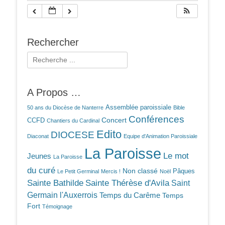
Rechercher
Rechercher :
A Propos …
Assemblée paroissiale
50 ans du Diocèse de Nanterre
Bible
Conférences
Concert
CCFD
Chantiers du Cardinal
Edito
DIOCESE
Diaconat
Equipe d'Animation Paroissiale
La Paroisse
Le mot
Jeunes
La Paroisse
du curé
Non classé
Pâques
Le Petit Germinal
Mercis !
Noël
Sainte Bathilde
Sainte Thérèse d'Avila
Saint
Germain l'Auxerrois
Temps du Carême
Temps
Fort
Témoignage