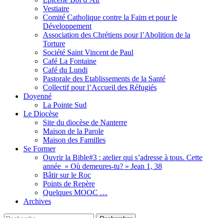
Vestiaire
Comité Catholique contre la Faim et pour le
Développement
Association des Chrétiens pour l’Abolition de la
Torture
Société Saint Vincent de Paul
Café La Fontaine
Café du Lundi
Pastorale des Etablissements de la Santé
Collectif pour l’Accueil des Réfugiés
Doyenné
La Pointe Sud
Le Diocèse
Site du diocèse de Nanterre
Maison de la Parole
Maison des Familles
Se Former
Ouvrir la Bible#3 : atelier qui s’adresse à tous. Cette
année » Où demeures-tu? » Jean 1, 38
Bâtir sur le Roc
Points de Repère
Quelques MOOC …
Archives
Recherche
Rechercher :