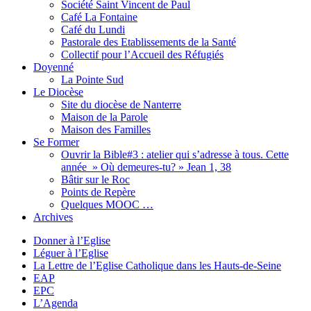
Société Saint Vincent de Paul
Café La Fontaine
Café du Lundi
Pastorale des Etablissements de la Santé
Collectif pour l’Accueil des Réfugiés
Doyenné
La Pointe Sud
Le Diocèse
Site du diocèse de Nanterre
Maison de la Parole
Maison des Familles
Se Former
Ouvrir la Bible#3 : atelier qui s’adresse à tous. Cette
année » Où demeures-tu? » Jean 1, 38
Bâtir sur le Roc
Points de Repère
Quelques MOOC …
Archives
Donner à l’Eglise
Léguer à l’Eglise
La Lettre de l’Eglise Catholique dans les Hauts-de-Seine
EAP
EPC
L’Agenda