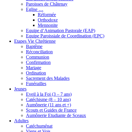
Paroisses de Châtenay
Eglise …
Réformée
Orthodoxe
Mennonite
Equipe d’Animation Pastorale (EAP)
Equipe Paroissiale de Coordination (EPC)
Etapes Vie Chrétienne
Baptême
Réconciliation
Communion
Confirmation
Mariage
Ordination
Sacrement des Malades
Funérailles
Jeunes
Eveil à la Foi (3 – 7 ans)
Catéchisme (8 – 10 ans)
Aumônerie (11 ans et +)
Scouts et Guides de France
Aumônerie Etudiante de Sceaux
Adultes
Catéchuménat
Viens et Vois