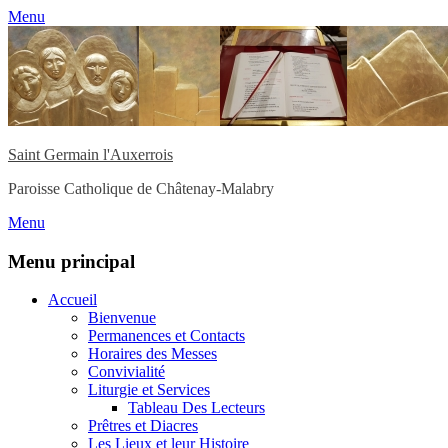
Menu
Saint Germain l'Auxerrois
Paroisse Catholique de Châtenay-Malabry
Menu
Menu principal
Aller
Accueil
au
Bienvenue
contenu
Permanences et Contacts
Horaires des Messes
Convivialité
Liturgie et Services
Tableau Des Lecteurs
Prêtres et Diacres
Les Lieux et leur Histoire