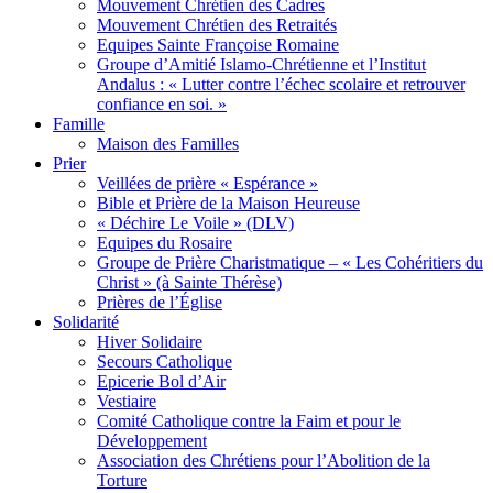
Mouvement Chrétien des Cadres
Mouvement Chrétien des Retraités
Equipes Sainte Françoise Romaine
Groupe d’Amitié Islamo-Chrétienne et l’Institut
Andalus : « Lutter contre l’échec scolaire et retrouver
confiance en soi. »
Famille
Maison des Familles
Prier
Veillées de prière « Espérance »
Bible et Prière de la Maison Heureuse
« Déchire Le Voile » (DLV)
Equipes du Rosaire
Groupe de Prière Charistmatique – « Les Cohéritiers du
Christ » (à Sainte Thérèse)
Prières de l’Église
Solidarité
Hiver Solidaire
Secours Catholique
Epicerie Bol d’Air
Vestiaire
Comité Catholique contre la Faim et pour le
Développement
Association des Chrétiens pour l’Abolition de la
Torture