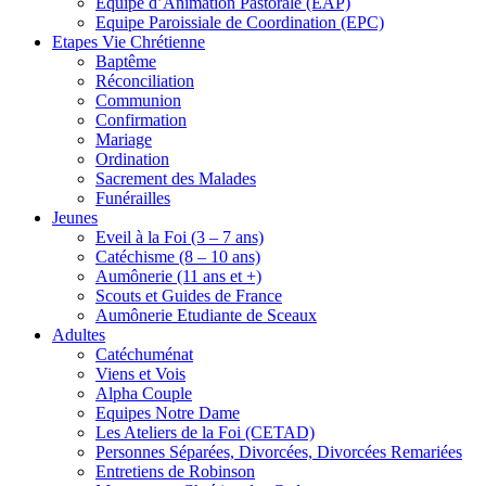
Equipe d’Animation Pastorale (EAP)
Equipe Paroissiale de Coordination (EPC)
Etapes Vie Chrétienne
Baptême
Réconciliation
Communion
Confirmation
Mariage
Ordination
Sacrement des Malades
Funérailles
Jeunes
Eveil à la Foi (3 – 7 ans)
Catéchisme (8 – 10 ans)
Aumônerie (11 ans et +)
Scouts et Guides de France
Aumônerie Etudiante de Sceaux
Adultes
Catéchuménat
Viens et Vois
Alpha Couple
Equipes Notre Dame
Les Ateliers de la Foi (CETAD)
Personnes Séparées, Divorcées, Divorcées Remariées
Entretiens de Robinson