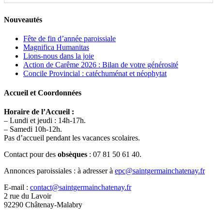
Nouveautés
Fête de fin d’année paroissiale
Magnifica Humanitas
Lions-nous dans la joie
Action de Carême 2026 : Bilan de votre générosité
Concile Provincial : catéchuménat et néophytat
Accueil et Coordonnées
Horaire de l’Accueil :
– Lundi et jeudi : 14h-17h.
– Samedi 10h-12h.
Pas d’accueil pendant les vacances scolaires.
Contact pour des
obsèques
: 07 81 50 61 40.
Annonces paroissiales : à adresser à
epc@saintgermainchatenay.fr
E-mail :
contact@saintgermainchatenay.fr
2 rue du Lavoir
92290 Châtenay-Malabry