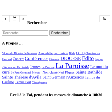
Rechercher
Rechercher :
A Propos …
Assemblée paroissiale
CCFD
50 ans du Diocèse de Nanterre
Bible
Chantiers du
Edito
Conférences
DIOCESE
Concert
Cardinal
Diaconat
Equipe
La Paroisse
Le mot du
Jeunes
d'Animation Paroissiale
La Paroisse
curé
Sainte Bathilde
Non classé
Pâques
Le Petit Germinal
Mercis !
Noël
Sainte Thérèse d'Avila
Saint Germain l'Auxerrois
Temps du
Carême
Temps Fort
Témoignage
Éveil à la Foi, pendant les messes de dimanche à 10h30