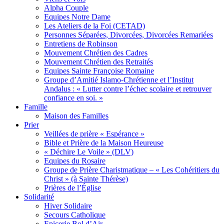
Alpha Couple
Equipes Notre Dame
Les Ateliers de la Foi (CETAD)
Personnes Séparées, Divorcées, Divorcées Remariées
Entretiens de Robinson
Mouvement Chrétien des Cadres
Mouvement Chrétien des Retraités
Equipes Sainte Françoise Romaine
Groupe d’Amitié Islamo-Chrétienne et l’Institut
Andalus : « Lutter contre l’échec scolaire et retrouver
confiance en soi. »
Famille
Maison des Familles
Prier
Veillées de prière « Espérance »
Bible et Prière de la Maison Heureuse
« Déchire Le Voile » (DLV)
Equipes du Rosaire
Groupe de Prière Charistmatique – « Les Cohéritiers du
Christ » (à Sainte Thérèse)
Prières de l’Église
Solidarité
Hiver Solidaire
Secours Catholique
Epicerie Bol d’Air