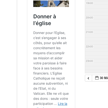
19h00
20h00
21h00
22h00
23h00
30 MA