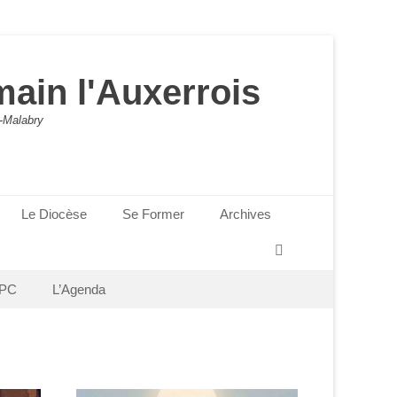
main l'Auxerrois
-Malabry
Le Diocèse
Se Former
Archives
Recherche
PC
L’Agenda