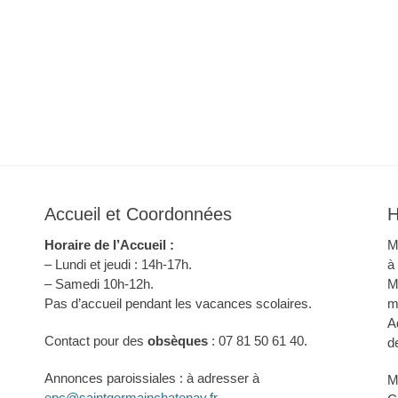
Accueil et Coordonnées
H
Horaire de l’Accueil :
M
– Lundi et jeudi : 14h-17h.
à
– Samedi 10h-12h.
M
Pas d’accueil pendant les vacances scolaires.
m
A
Contact pour des
obsèques
: 07 81 50 61 40.
d
Annonces paroissiales : à adresser à
M
epc@saintgermainchatenay.fr