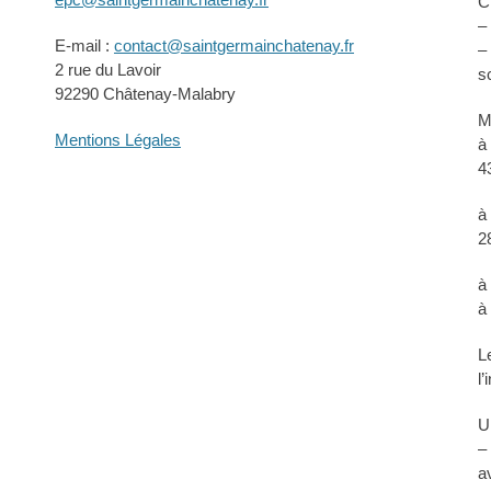
C
–
E-mail :
contact@saintgermainchatenay.fr
–
2 rue du Lavoir
s
92290 Châtenay-Malabry
M
Mentions Légales
à
4
à
2
à
à
L
l
U
–
a