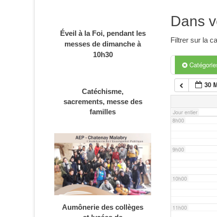
4h00
Dans v
Éveil à la Foi, pendant les
5h00
Filtrer sur la
messes de dimanche à
10h30
6h00
Catégori
30 
Catéchisme,
7h00
sacrements, messe des
familles
Jour entier
8h00
9h00
10h00
Aumônerie des collèges
11h00