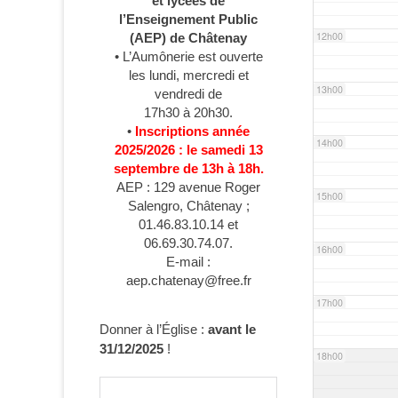
et lycées de
l’Enseignement Public
12h00
(AEP) de Châtenay
• L’Aumônerie est ouverte
les lundi, mercredi et
13h00
vendredi de
17h30 à 20h30.
•
Inscriptions année
14h00
2025/2026 : le samedi 13
septembre de 13h à 18h.
AEP : 129 avenue Roger
15h00
Salengro, Châtenay ;
01.46.83.10.14 et
06.69.30.74.07.
16h00
E-mail :
aep.chatenay@free.fr
17h00
Donner à l’Église :
avant le
31/12/2025
!
18h00