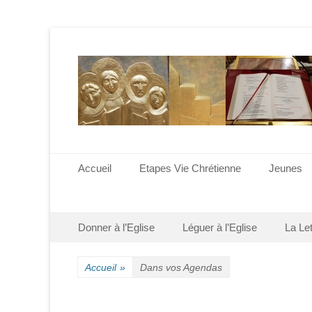
Menu principal
Aller
Accueil
Etapes Vie Chrétienne
Jeunes
au
contenu
Menu secondaire
Aller
Donner à l’Eglise
Léguer à l’Eglise
La Le
au
contenu
Accueil
»
Dans vos Agendas