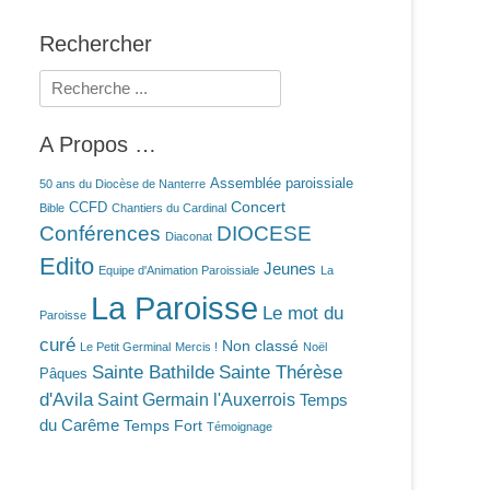
Rechercher
Rechercher :
A Propos …
Assemblée paroissiale
50 ans du Diocèse de Nanterre
Concert
CCFD
Bible
Chantiers du Cardinal
Conférences
DIOCESE
Diaconat
Edito
Jeunes
Equipe d'Animation Paroissiale
La
La Paroisse
Le mot du
Paroisse
curé
Non classé
Le Petit Germinal
Mercis !
Noël
Sainte Bathilde
Sainte Thérèse
Pâques
d'Avila
Saint Germain l'Auxerrois
Temps
du Carême
Temps Fort
Témoignage