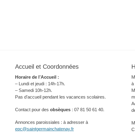
Accueil et Coordonnées
H
Horaire de l’Accueil :
M
– Lundi et jeudi : 14h-17h.
à
– Samedi 10h-12h.
M
Pas d’accueil pendant les vacances scolaires.
m
A
Contact pour des
obsèques
: 07 81 50 61 40.
d
Annonces paroissiales : à adresser à
M
epc@saintgermainchatenay.fr
C