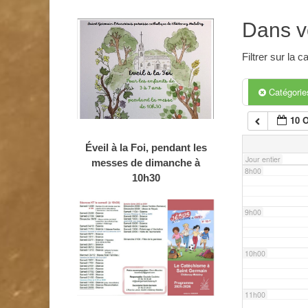
4h00
Dans v
5h00
Filtrer sur la
6h00
Catégori
10 
7h00
Éveil à la Foi, pendant les
Jour entier
messes de dimanche à
8h00
10h30
9h00
10h00
11h00