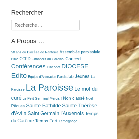
Rechercher
Rechercher :
A Propos …
Assemblée paroissiale
50 ans du Diocèse de Nanterre
Concert
CCFD
Bible
Chantiers du Cardinal
Conférences
DIOCESE
Diaconat
Edito
Jeunes
Equipe d'Animation Paroissiale
La
La Paroisse
Le mot du
Paroisse
curé
Non classé
Le Petit Germinal
Mercis !
Noël
Sainte Bathilde
Sainte Thérèse
Pâques
d'Avila
Saint Germain l'Auxerrois
Temps
du Carême
Temps Fort
Témoignage