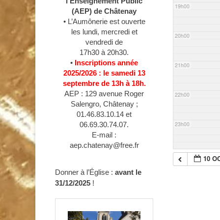
l’Enseignement Public
19h00
(AEP) de Châtenay
• L’Aumônerie est ouverte
les lundi, mercredi et
20h00
vendredi de
17h30 à 20h30.
•
Inscriptions année
21h00
2025/2026 : le samedi 13
septembre de 13h à 18h.
AEP : 129 avenue Roger
22h00
Salengro, Châtenay ;
01.46.83.10.14 et
23h00
06.69.30.74.07.
E-mail :
aep.chatenay@free.fr
10 O
Donner à l’Église :
avant le
31/12/2025
!