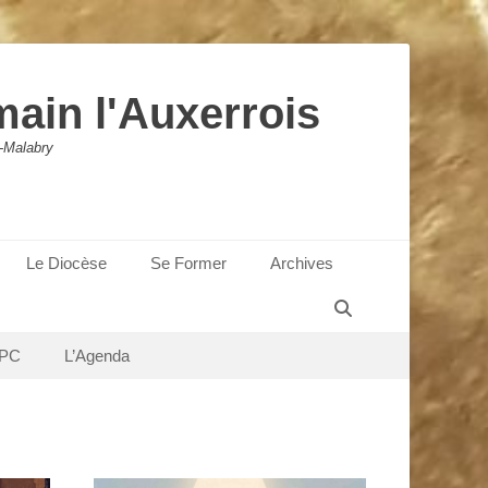
main l'Auxerrois
-Malabry
Le Diocèse
Se Former
Archives
Recherche
PC
L’Agenda