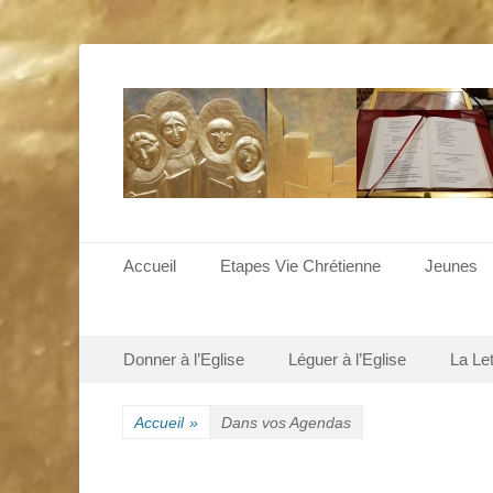
Menu principal
Aller
Accueil
Etapes Vie Chrétienne
Jeunes
au
contenu
Menu secondaire
Aller
Donner à l’Eglise
Léguer à l’Eglise
La Le
au
contenu
Accueil
»
Dans vos Agendas