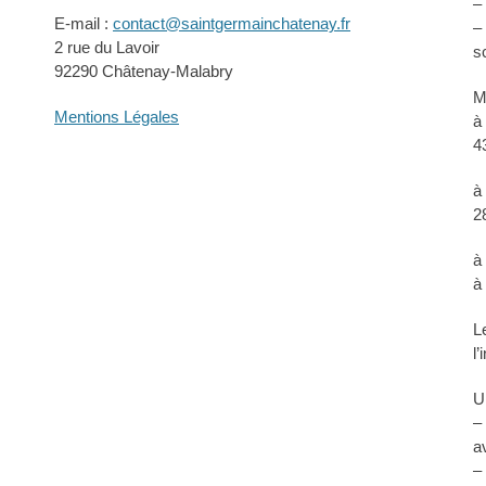
–
E-mail :
contact@saintgermainchatenay.fr
–
2 rue du Lavoir
s
92290 Châtenay-Malabry
M
Mentions Légales
à
4
à
2
à
à
L
l
U
–
a
–