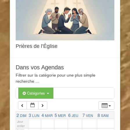
1h00
2h00
3h00
Prières de l’Église
4h00
Dans vos Agendas
Filtrer sur la catégorie pour une plus simple
5h00
recherche …
Catégories
6h00
7h00
2
3
4
5
6
7
8
DIM
LUN
MAR
MER
JEU
VEN
SAM
Jour
entier