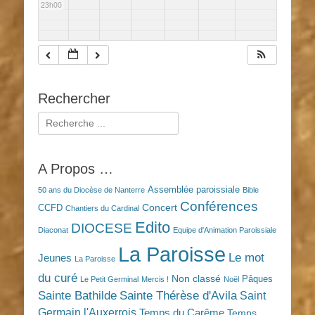
23h00
Rechercher
Rechercher :
A Propos …
Assemblée paroissiale
50 ans du Diocèse de Nanterre
Bible
Conférences
Concert
CCFD
Chantiers du Cardinal
Edito
DIOCESE
Diaconat
Equipe d'Animation Paroissiale
La Paroisse
Le mot
Jeunes
La Paroisse
du curé
Non classé
Pâques
Le Petit Germinal
Mercis !
Noël
Sainte Bathilde
Sainte Thérèse d'Avila
Saint
Germain l'Auxerrois
Temps du Carême
Temps