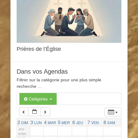
1h00
2h00
3h00
Prières de l’Église
4h00
Dans vos Agendas
Filtrer sur la catégorie pour une plus simple
5h00
recherche …
Catégories
6h00
7h00
2
3
4
5
6
7
8
DIM
LUN
MAR
MER
JEU
VEN
SAM
Jour
entier