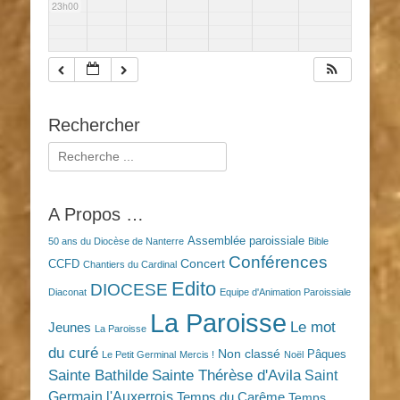
23h00
Rechercher
Rechercher :
A Propos …
Assemblée paroissiale
50 ans du Diocèse de Nanterre
Bible
Conférences
Concert
CCFD
Chantiers du Cardinal
Edito
DIOCESE
Diaconat
Equipe d'Animation Paroissiale
La Paroisse
Le mot
Jeunes
La Paroisse
du curé
Non classé
Pâques
Le Petit Germinal
Mercis !
Noël
Sainte Bathilde
Sainte Thérèse d'Avila
Saint
Germain l'Auxerrois
Temps du Carême
Temps