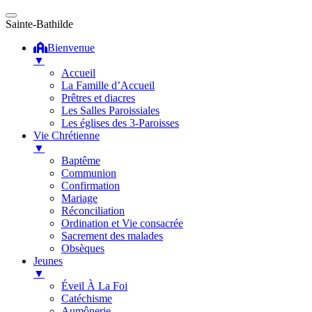
Sainte-Bathilde
Bienvenue
▼
Accueil
La Famille d’Accueil
Prêtres et diacres
Les Salles Paroissiales
Les églises des 3-Paroisses
Vie Chrétienne
▼
Baptême
Communion
Confirmation
Mariage
Réconciliation
Ordination et Vie consacrée
Sacrement des malades
Obsèques
Jeunes
▼
Éveil À La Foi
Catéchisme
Aumônerie