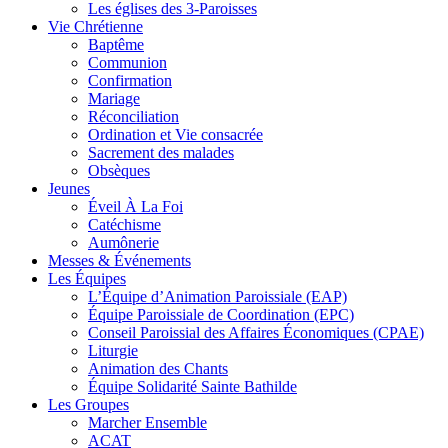
Les églises des 3-Paroisses
Vie Chrétienne
Baptême
Communion
Confirmation
Mariage
Réconciliation
Ordination et Vie consacrée
Sacrement des malades
Obsèques
Jeunes
Éveil À La Foi
Catéchisme
Aumônerie
Messes & Événements
Les Équipes
L’Équipe d’Animation Paroissiale (EAP)
Équipe Paroissiale de Coordination (EPC)
Conseil Paroissial des Affaires Économiques (CPAE)
Liturgie
Animation des Chants
Équipe Solidarité Sainte Bathilde
Les Groupes
Marcher Ensemble
ACAT