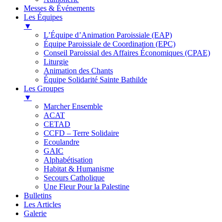
Messes & Événements
Les Équipes
▼
L’Équipe d’Animation Paroissiale (EAP)
Équipe Paroissiale de Coordination (EPC)
Conseil Paroissial des Affaires Économiques (CPAE)
Liturgie
Animation des Chants
Équipe Solidarité Sainte Bathilde
Les Groupes
▼
Marcher Ensemble
ACAT
CETAD
CCFD – Terre Solidaire
Ecoulandre
GAIC
Alphabétisation
Habitat & Humanisme
Secours Catholique
Une Fleur Pour la Palestine
Bulletins
Les Articles
Galerie