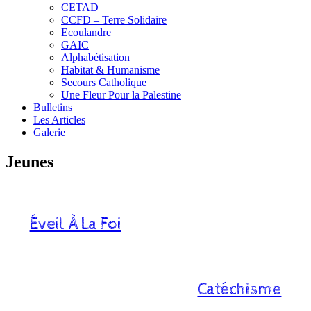
CETAD
CCFD – Terre Solidaire
Ecoulandre
GAIC
Alphabétisation
Habitat & Humanisme
Secours Catholique
Une Fleur Pour la Palestine
Bulletins
Les Articles
Galerie
Jeunes
Éveil À La Foi
Catéchisme