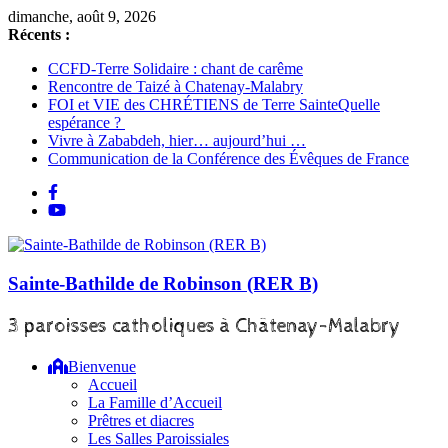
Passer
dimanche, août 9, 2026
au
Récents :
contenu
CCFD-Terre Solidaire : chant de carême
Rencontre de Taizé à Chatenay-Malabry
FOI et VIE des CHRÉTIENS de Terre SainteQuelle
espérance ?
Vivre à Zababdeh, hier… aujourd’hui …
Communication de la Conférence des Évêques de France
Sainte-Bathilde de Robinson (RER B)
3 paroisses catholiques à Châtenay-Malabry
Bienvenue
Accueil
La Famille d’Accueil
Prêtres et diacres
Les Salles Paroissiales