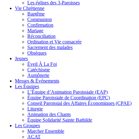
Les églises des 3-Paroisses
Vie Chrétienne
Baptême
Communion
Confirmation
Mariage
Réconciliation
Ordination et Vie consacrée
Sacrement des malades
Obsèques
Jeunes
Éveil À La Foi
Catéchisme
Aumônerie
Messes & Événements
Les Équipes
L’Équipe d’Animation Paroissiale (EAP)
Équipe Paroissiale de Coordination (EPC)
Conseil Paroissial des Affaires Économiques (CPAE)
Liturgie
Animation des Chants
Équipe Solidarité Sainte Bathilde
Les Groupes
Marcher Ensemble
ACAT