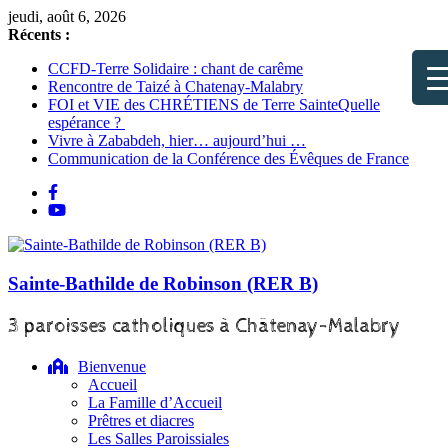
Passer
jeudi, août 6, 2026
au
Récents :
contenu
CCFD-Terre Solidaire : chant de carême
Rencontre de Taizé à Chatenay-Malabry
FOI et VIE des CHRÉTIENS de Terre SainteQuelle
espérance ?
Vivre à Zababdeh, hier… aujourd’hui …
Communication de la Conférence des Évêques de France
▼
▼
▼
Sainte-Bathilde de Robinson (RER B)
3 paroisses catholiques à Châtenay-Malabry
▼
Bienvenue
Accueil
▼
La Famille d’Accueil
Prêtres et diacres
Les Salles Paroissiales