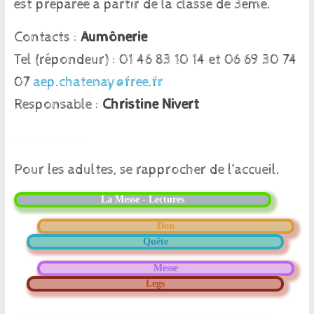
est préparée à partir de la classe de 3ème.
Contacts :
Aumônerie
Tel (répondeur) : 01 46 83 10 14 et 06 69 30 74
07
aep.chatenay@free.fr
Responsable :
Christine Nivert
Pour les adultes, se rapprocher de l’accueil.
La Messe - Lectures
Don
Quête
Messe
Legs