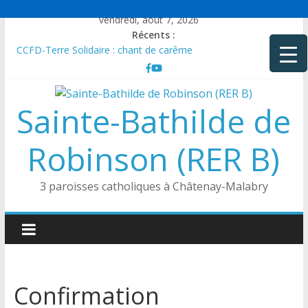
Passer
vendredi, août 7, 2026
au
Récents :
contenu
CCFD-Terre Solidaire : chant de carême
Rencontre de Taizé à Chatenay-Malabry
FOI et VIE des CHRÉTIENS de Terre SainteQuelle espérance ?
Vivre à Zababdeh, hier… aujourd’hui …
Sainte-Bathilde de
Communication de la Conférence des Évêques de France
Robinson (RER B)
3 paroisses catholiques à Châtenay-Malabry
Confirmation