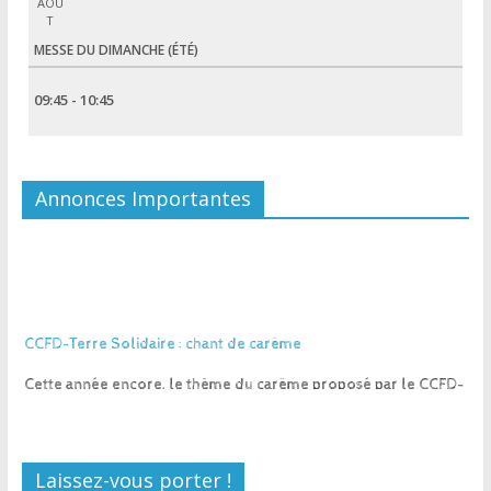
AOÛ
T
MESSE DU DIMANCHE (ÉTÉ)
09:45 - 10:45
Annonces Importantes
CCFD-Terre Solidaire : chant de carême
Cette année encore, le thème du carême proposé par le CCFD-
Terre solidaire est "Contre la faim, unissons nos pouvoirs"
Vous pourrez trouver le texte et la partition du chant pour ce
carême 2026 en cliquant
ici
et une version enregistrée
ici
Laissez-vous porter !