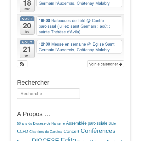
18
Germain l'Auxerrois, Châtenay Malabry
mar
AOÛT
19h00
Barbecues de l’été
@ Centre
20
paroissial (juillet: saint Germain ; août :
sainte Thérèse d'Avila)
jeu
AOÛT
12h00
Messe en semaine
@ Eglise Saint
21
Germain l'Auxerrois, Châtenay Malabry
ven
Voir le calendrier
Rechercher
Rechercher :
A Propos …
Assemblée paroissiale
50 ans du Diocèse de Nanterre
Bible
Conférences
Concert
CCFD
Chantiers du Cardinal
Edito
DIOCESE