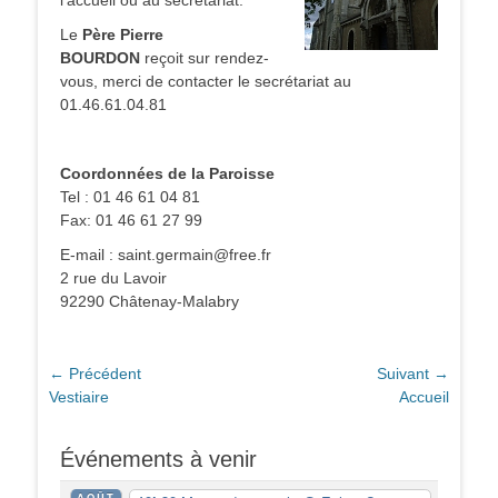
l’accueil ou au secrétariat.
Le
Père Pierre
BOURDON
reçoit sur rendez-
vous, merci de contacter le secrétariat au
01.46.61.04.81
Coordonnées de la Paroisse
Tel : 01 46 61 04 81
Fax: 01 46 61 27 99
E-mail : saint.germain@free.fr
2 rue du Lavoir
92290 Châtenay-Malabry
Navigation
← Précédent
Suivant →
Article
Article
Vestiaire
Accueil
de
précédent :
suivant :
l’article
Événements à venir
AOÛT