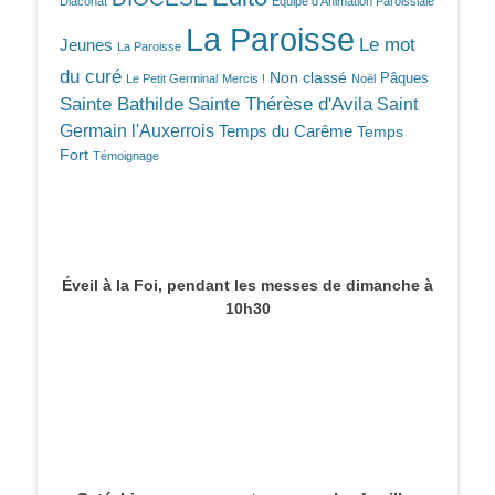
Diaconat
Equipe d'Animation Paroissiale
La Paroisse
Le mot
Jeunes
La Paroisse
du curé
Non classé
Pâques
Le Petit Germinal
Mercis !
Noël
Sainte Bathilde
Sainte Thérèse d'Avila
Saint
Germain l'Auxerrois
Temps du Carême
Temps
Fort
Témoignage
Éveil à la Foi, pendant les messes de dimanche à
10h30