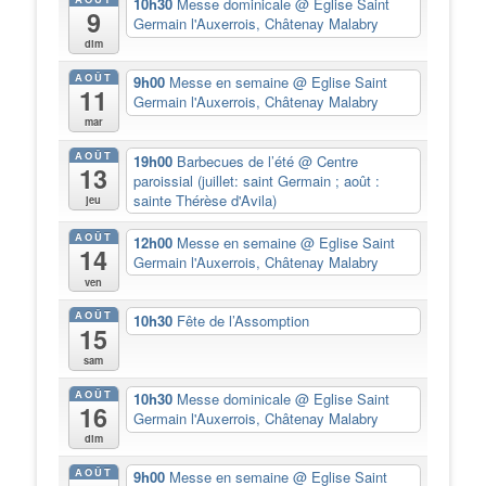
10h30
Messe dominicale
@ Eglise Saint
9
Germain l'Auxerrois, Châtenay Malabry
dim
AOÛT
9h00
Messe en semaine
@ Eglise Saint
11
Germain l'Auxerrois, Châtenay Malabry
mar
AOÛT
19h00
Barbecues de l’été
@ Centre
13
paroissial (juillet: saint Germain ; août :
sainte Thérèse d'Avila)
jeu
AOÛT
12h00
Messe en semaine
@ Eglise Saint
14
Germain l'Auxerrois, Châtenay Malabry
ven
AOÛT
10h30
Fête de l’Assomption
15
sam
AOÛT
10h30
Messe dominicale
@ Eglise Saint
16
Germain l'Auxerrois, Châtenay Malabry
dim
AOÛT
9h00
Messe en semaine
@ Eglise Saint