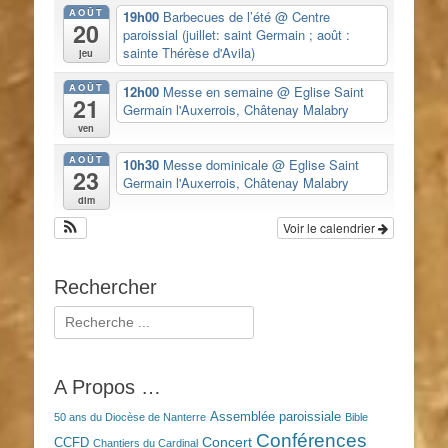
AOÛT
19h00
Barbecues de l’été
@ Centre
20
paroissial (juillet: saint Germain ; août :
sainte Thérèse d'Avila)
jeu
AOÛT
12h00
Messe en semaine
@ Eglise Saint
21
Germain l'Auxerrois, Châtenay Malabry
ven
AOÛT
10h30
Messe dominicale
@ Eglise Saint
23
Germain l'Auxerrois, Châtenay Malabry
dim
Voir le calendrier
Rechercher
Rechercher :
A Propos …
Assemblée paroissiale
50 ans du Diocèse de Nanterre
Bible
Conférences
Concert
CCFD
Chantiers du Cardinal