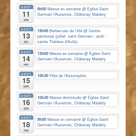
AOÛT
9h00
Messe en semaine
@ Eglise Saint
11
Germain l'Auxerrois, Châtenay Malabry
mar
AOÛT
19h00
Barbecues de l’été
@ Centre
13
paroissial (juillet: saint Germain ; août :
sainte Thérèse d'Avila)
jeu
AOÛT
12h00
Messe en semaine
@ Eglise Saint
14
Germain l'Auxerrois, Châtenay Malabry
ven
AOÛT
10h30
Fête de l’Assomption
15
sam
AOÛT
10h30
Messe dominicale
@ Eglise Saint
16
Germain l'Auxerrois, Châtenay Malabry
dim
AOÛT
9h00
Messe en semaine
@ Eglise Saint
18
Germain l'Auxerrois, Châtenay Malabry
mar