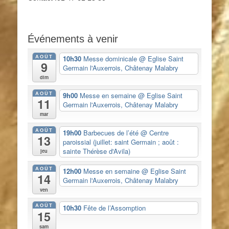
Événements à venir
AOÛT
10h30
Messe dominicale
@ Eglise Saint
9
Germain l'Auxerrois, Châtenay Malabry
dim
AOÛT
9h00
Messe en semaine
@ Eglise Saint
11
Germain l'Auxerrois, Châtenay Malabry
mar
AOÛT
19h00
Barbecues de l’été
@ Centre
13
paroissial (juillet: saint Germain ; août :
sainte Thérèse d'Avila)
jeu
AOÛT
12h00
Messe en semaine
@ Eglise Saint
14
Germain l'Auxerrois, Châtenay Malabry
ven
AOÛT
10h30
Fête de l’Assomption
15
sam