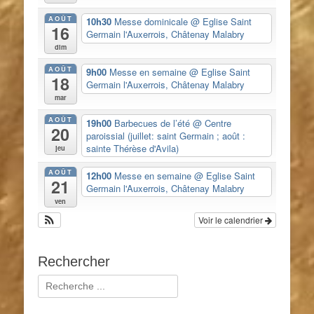
AOÛT
10h30
Messe dominicale
@ Eglise Saint
16
Germain l'Auxerrois, Châtenay Malabry
dim
AOÛT
9h00
Messe en semaine
@ Eglise Saint
18
Germain l'Auxerrois, Châtenay Malabry
mar
AOÛT
19h00
Barbecues de l’été
@ Centre
20
paroissial (juillet: saint Germain ; août :
sainte Thérèse d'Avila)
jeu
AOÛT
12h00
Messe en semaine
@ Eglise Saint
21
Germain l'Auxerrois, Châtenay Malabry
ven
Voir le calendrier
Rechercher
Rechercher :