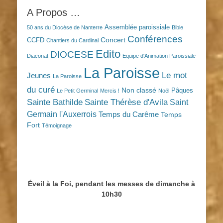
A Propos …
Assemblée paroissiale
50 ans du Diocèse de Nanterre
Bible
Conférences
Concert
CCFD
Chantiers du Cardinal
Edito
DIOCESE
Diaconat
Equipe d'Animation Paroissiale
La Paroisse
Le mot
Jeunes
La Paroisse
du curé
Non classé
Pâques
Le Petit Germinal
Mercis !
Noël
Sainte Bathilde
Sainte Thérèse d'Avila
Saint
Germain l'Auxerrois
Temps du Carême
Temps
Fort
Témoignage
Éveil à la Foi, pendant les messes de dimanche à
10h30