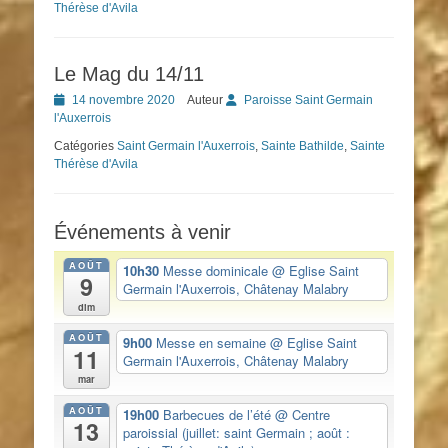
Thérèse d'Avila
Le Mag du 14/11
Posted
14 novembre 2020
Auteur
Paroisse Saint Germain
on
l'Auxerrois
Catégories
Saint Germain l'Auxerrois
,
Sainte Bathilde
,
Sainte
Thérèse d'Avila
Événements à venir
AOÛT
10h30
Messe dominicale
@ Eglise Saint
9
Germain l'Auxerrois, Châtenay Malabry
dim
AOÛT
9h00
Messe en semaine
@ Eglise Saint
11
Germain l'Auxerrois, Châtenay Malabry
mar
AOÛT
19h00
Barbecues de l’été
@ Centre
13
paroissial (juillet: saint Germain ; août :