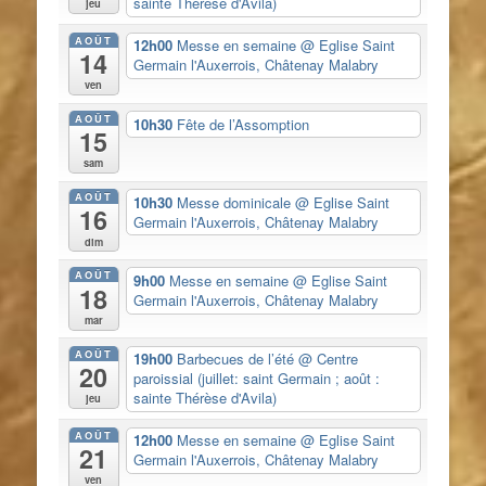
sainte Thérèse d'Avila)
jeu
AOÛT
12h00
Messe en semaine
@ Eglise Saint
14
Germain l'Auxerrois, Châtenay Malabry
ven
AOÛT
10h30
Fête de l’Assomption
15
sam
AOÛT
10h30
Messe dominicale
@ Eglise Saint
16
Germain l'Auxerrois, Châtenay Malabry
dim
AOÛT
9h00
Messe en semaine
@ Eglise Saint
18
Germain l'Auxerrois, Châtenay Malabry
mar
AOÛT
19h00
Barbecues de l’été
@ Centre
20
paroissial (juillet: saint Germain ; août :
sainte Thérèse d'Avila)
jeu
AOÛT
12h00
Messe en semaine
@ Eglise Saint
21
Germain l'Auxerrois, Châtenay Malabry
ven