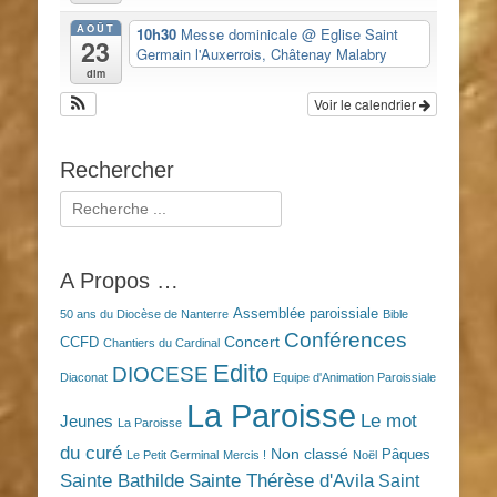
AOÛT
10h30
Messe dominicale
@ Eglise Saint
23
Germain l'Auxerrois, Châtenay Malabry
dim
Voir le calendrier
Rechercher
Rechercher :
A Propos …
Assemblée paroissiale
50 ans du Diocèse de Nanterre
Bible
Conférences
Concert
CCFD
Chantiers du Cardinal
Edito
DIOCESE
Diaconat
Equipe d'Animation Paroissiale
La Paroisse
Le mot
Jeunes
La Paroisse
du curé
Non classé
Pâques
Le Petit Germinal
Mercis !
Noël
Sainte Bathilde
Sainte Thérèse d'Avila
Saint