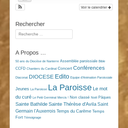
Voir le calendrier
Rechercher
Rechercher :
A Propos …
Assemblée paroissiale
50 ans du Diocèse de Nanterre
Bible
Conférences
Concert
CCFD
Chantiers du Cardinal
Edito
DIOCESE
Diaconat
Equipe d'Animation Paroissiale
La Paroisse
Le mot
Jeunes
La Paroisse
du curé
Non classé
Pâques
Le Petit Germinal
Mercis !
Noël
Sainte Bathilde
Sainte Thérèse d'Avila
Saint
Germain l'Auxerrois
Temps du Carême
Temps
Fort
Témoignage