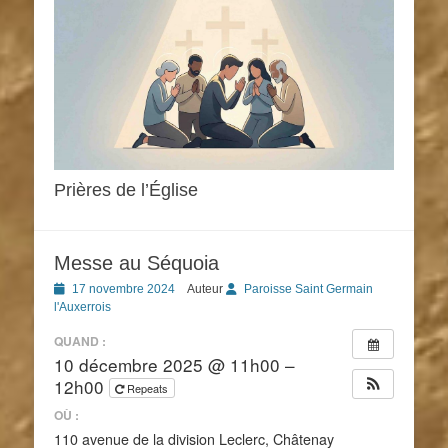
Prières de l’Église
Messe au Séquoia
Posted
17 novembre 2024
Auteur
Paroisse Saint Germain
on
l'Auxerrois
QUAND :
10 décembre 2025 @ 11h00 –
12h00
Repeats
OÙ :
110 avenue de la division Leclerc, Châtenay