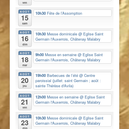
ven
AOÛT
10h30
Fête de l’Assomption
15
sam
AOÛT
10h30
Messe dominicale
@ Eglise Saint
16
Germain l'Auxerrois, Châtenay Malabry
dim
AOÛT
9h00
Messe en semaine
@ Eglise Saint
18
Germain l'Auxerrois, Châtenay Malabry
mar
AOÛT
19h00
Barbecues de l’été
@ Centre
20
paroissial (juillet: saint Germain ; août :
sainte Thérèse d'Avila)
jeu
AOÛT
12h00
Messe en semaine
@ Eglise Saint
21
Germain l'Auxerrois, Châtenay Malabry
ven
AOÛT
10h30
Messe dominicale
@ Eglise Saint
23
Germain l'Auxerrois, Châtenay Malabry
dim