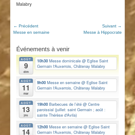
Malabry
Navigation
← Précédent
Suivant →
Article
Article
Messe en semaine
Messe à Hippocrate
de
précédent :
suivant :
l’article
Événements à venir
AOÛT
10h30
Messe dominicale
@ Eglise Saint
9
Germain l'Auxerrois, Châtenay Malabry
dim
AOÛT
9h00
Messe en semaine
@ Eglise Saint
11
Germain l'Auxerrois, Châtenay Malabry
mar
AOÛT
19h00
Barbecues de l’été
@ Centre
13
paroissial (juillet: saint Germain ; août :
sainte Thérèse d'Avila)
jeu
AOÛT
12h00
Messe en semaine
@ Eglise Saint
14
Germain l'Auxerrois, Châtenay Malabry