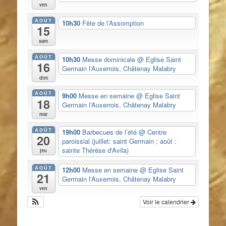
ven
AOÛT
10h30
Fête de l’Assomption
15
sam
AOÛT
10h30
Messe dominicale
@ Eglise Saint
16
Germain l'Auxerrois, Châtenay Malabry
dim
AOÛT
9h00
Messe en semaine
@ Eglise Saint
18
Germain l'Auxerrois, Châtenay Malabry
mar
AOÛT
19h00
Barbecues de l’été
@ Centre
20
paroissial (juillet: saint Germain ; août :
sainte Thérèse d'Avila)
jeu
AOÛT
12h00
Messe en semaine
@ Eglise Saint
21
Germain l'Auxerrois, Châtenay Malabry
ven
Voir le calendrier