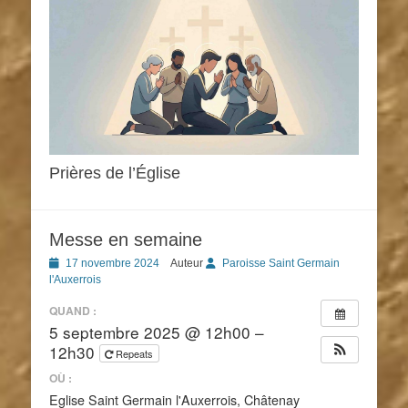
Prières de l’Église
Messe en semaine
Posted
17 novembre 2024
Auteur
Paroisse Saint Germain
on
l'Auxerrois
QUAND :
5 septembre 2025 @ 12h00 –
12h30
Repeats
OÙ :
Eglise Saint Germain l'Auxerrois, Châtenay