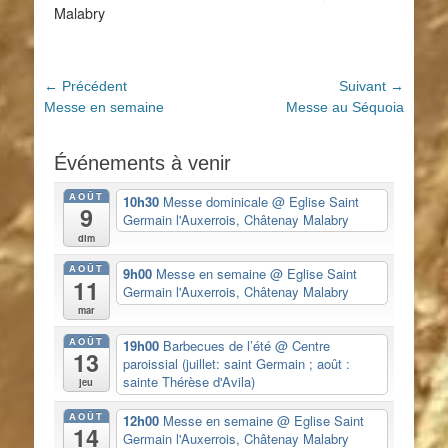
Malabry
Navigation
← Précédent
Suivant →
Article
Article
Messe en semaine
Messe au Séquoia
de
précédent :
suivant :
l’article
Événements à venir
AOÛT
10h30
Messe dominicale
@ Eglise Saint
9
Germain l'Auxerrois, Châtenay Malabry
dim
AOÛT
9h00
Messe en semaine
@ Eglise Saint
11
Germain l'Auxerrois, Châtenay Malabry
mar
AOÛT
19h00
Barbecues de l’été
@ Centre
13
paroissial (juillet: saint Germain ; août :
sainte Thérèse d'Avila)
jeu
AOÛT
12h00
Messe en semaine
@ Eglise Saint
14
Germain l'Auxerrois, Châtenay Malabry