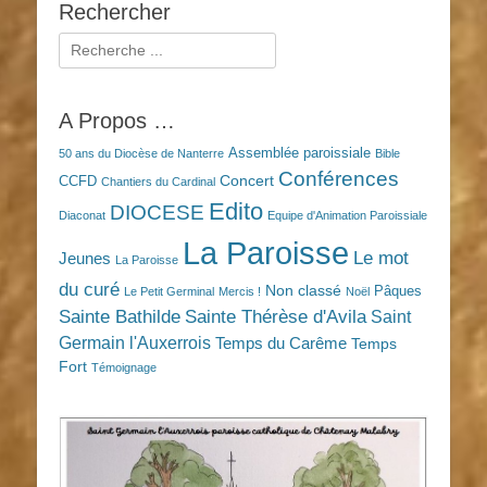
Rechercher
Rechercher :
A Propos …
Assemblée paroissiale
50 ans du Diocèse de Nanterre
Bible
Conférences
Concert
CCFD
Chantiers du Cardinal
Edito
DIOCESE
Diaconat
Equipe d'Animation Paroissiale
La Paroisse
Le mot
Jeunes
La Paroisse
du curé
Non classé
Pâques
Le Petit Germinal
Mercis !
Noël
Sainte Bathilde
Sainte Thérèse d'Avila
Saint
Germain l'Auxerrois
Temps du Carême
Temps
Fort
Témoignage