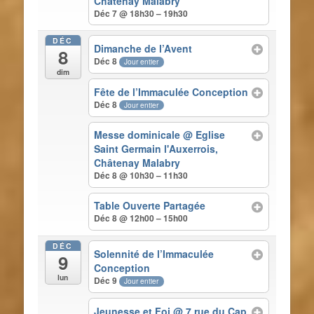
Châtenay Malabry
Déc 7 @ 18h30 – 19h30
DÉC
Dimanche de l’Avent
8
Déc 8
Jour entier
dim
Fête de l’Immaculée Conception
Déc 8
Jour entier
Messe dominicale
@ Eglise
Saint Germain l'Auxerrois,
Châtenay Malabry
Déc 8 @ 10h30 – 11h30
Table Ouverte Partagée
Déc 8 @ 12h00 – 15h00
DÉC
Solennité de l’Immaculée
9
Conception
lun
Déc 9
Jour entier
Jeunesse et Foi
@ 7 rue du Cap.