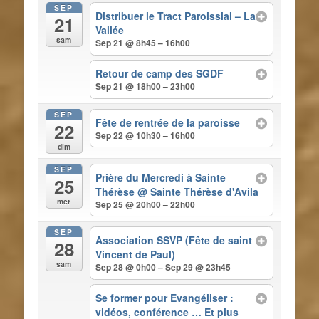
SEP
Distribuer le Tract Paroissial – La
21
Vallée
sam
Sep 21 @ 8h45 – 16h00
Retour de camp des SGDF
Sep 21 @ 18h00 – 23h00
SEP
Fête de rentrée de la paroisse
22
Sep 22 @ 10h30 – 16h00
dim
SEP
Prière du Mercredi à Sainte
25
Thérèse
@ Sainte Thérèse d'Avila
mer
Sep 25 @ 20h00 – 22h00
SEP
Association SSVP (Fête de saint
28
Vincent de Paul)
sam
Sep 28 @ 0h00 – Sep 29 @ 23h45
Se former pour Evangéliser :
vidéos, conférence … Et plus