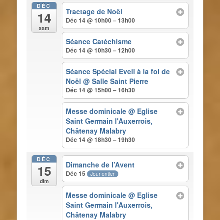
DÉC
Tractage de Noël
14
Déc 14 @ 10h00 – 13h00
sam
Séance Catéchisme
Déc 14 @ 10h30 – 12h00
Séance Spécial Eveil à la foi de
Noël
@ Salle Saint Pierre
Déc 14 @ 15h00 – 16h30
Messe dominicale
@ Eglise
Saint Germain l'Auxerrois,
Châtenay Malabry
Déc 14 @ 18h30 – 19h30
DÉC
Dimanche de l’Avent
15
Déc 15
Jour entier
dim
Messe dominicale
@ Eglise
Saint Germain l'Auxerrois,
Châtenay Malabry