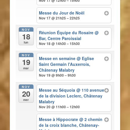
Nov 17 @ 12h00 – 15h00
Messe du Jour de Noël
Nov 17 @ 21h25 – 22h25
NOV
Réunion Équipe du Rosaire
@
18
Bar, Centre Paroissial
lun
Nov 18 @ 14h30 – 15h30
NOV
Messe en semaine
@ Eglise
19
Saint Germain l'Auxerrois,
mar
Châtenay Malabry
Nov 19 @ 9h00 – 9h30
NOV
Messe au Séquoia
@ 110 avenue
20
de la division Leclerc, Châtenay
mer
Malabry
Nov 20 @ 11h00 – 12h00
Messe à Hippocrate
@ 2 chemin
de la croix blanche, Châtenay-