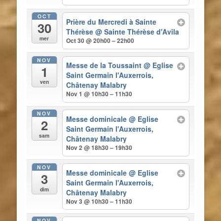
OCT
Prière du Mercredi à Sainte
30
Thérèse
@ Sainte Thérèse d'Avila
mer
Oct 30 @ 20h00 – 22h00
NOV
Messe de la Toussaint
@ Eglise
1
Saint Germain l'Auxerrois,
ven
Châtenay Malabry
Nov 1 @ 10h30 – 11h30
NOV
Messe dominicale
@ Eglise
2
Saint Germain l'Auxerrois,
sam
Châtenay Malabry
Nov 2 @ 18h30 – 19h30
NOV
Messe dominicale
@ Eglise
3
Saint Germain l'Auxerrois,
dim
Châtenay Malabry
Nov 3 @ 10h30 – 11h30
NOV