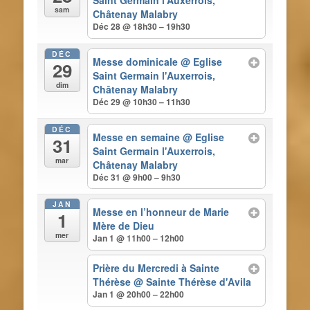
Saint Germain l'Auxerrois,
sam
Châtenay Malabry
Déc 28 @ 18h30 – 19h30
DÉC
Messe dominicale
@ Eglise
29
Saint Germain l'Auxerrois,
dim
Châtenay Malabry
Déc 29 @ 10h30 – 11h30
DÉC
Messe en semaine
@ Eglise
31
Saint Germain l'Auxerrois,
mar
Châtenay Malabry
Déc 31 @ 9h00 – 9h30
JAN
Messe en l’honneur de Marie
1
Mère de Dieu
mer
Jan 1 @ 11h00 – 12h00
Prière du Mercredi à Sainte
Thérèse
@ Sainte Thérèse d'Avila
Jan 1 @ 20h00 – 22h00