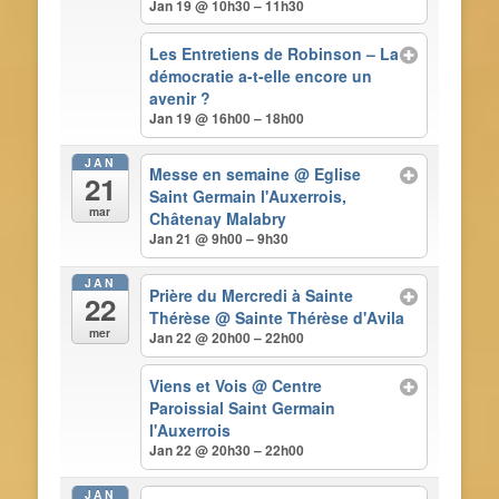
Jan 19 @ 10h30 – 11h30
Les Entretiens de Robinson – La
démocratie a-t-elle encore un
avenir ?
Jan 19 @ 16h00 – 18h00
JAN
Messe en semaine
@ Eglise
21
Saint Germain l'Auxerrois,
mar
Châtenay Malabry
Jan 21 @ 9h00 – 9h30
JAN
Prière du Mercredi à Sainte
22
Thérèse
@ Sainte Thérèse d'Avila
mer
Jan 22 @ 20h00 – 22h00
Viens et Vois
@ Centre
Paroissial Saint Germain
l'Auxerrois
Jan 22 @ 20h30 – 22h00
JAN