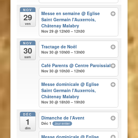
NOV
Messe en semaine
@ Eglise
29
Saint Germain l'Auxerrois,
ven
Châtenay Malabry
Nov 29 @ 12h00 – 12h30
NOV
Tractage de Noël
30
Nov 30 @ 10h00 – 13h00
sam
Café Parents
@ Centre Paroissial
Nov 30 @ 10h30 – 12h00
Messe dominicale
@ Eglise
Saint Germain l'Auxerrois,
Châtenay Malabry
Nov 30 @ 18h30 – 19h30
DÉC
Dimanche de l’Avent
1
Déc 1
Jour entier
dim
Messe dominicale
@ Eglise