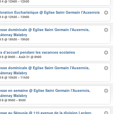
il 4 @ 12h00 – 12h30
oration Eucharistique
@ Eglise Saint Germain l'Auxerrois
il 4 @ 12h30 – 13h00
esse dominicale
@ Eglise Saint Germain l'Auxerrois,
âtenay Malabry
il 5 @ 18h30 – 19h30
s d’accueil pendant les vacances scolaires
il 6 @ 8h00 – Août 31 @ 8h00
esse dominicale
@ Eglise Saint Germain l'Auxerrois,
âtenay Malabry
il 6 @ 10h30 – 11h30
esse en semaine
@ Eglise Saint Germain l'Auxerrois,
âtenay Malabry
il 8 @ 9h00 – 9h30
esse au Séquoia
@ 110 avenue de la division Leclerc,