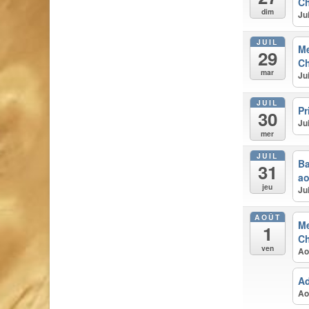
Ch
dim
Ju
JUIL
M
29
Ch
mar
Ju
JUIL
Pr
30
Ju
mer
JUIL
Ba
31
ao
jeu
Ju
AOÛT
M
1
Ch
ven
Ao
Ad
Ao