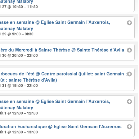
âtenay Malabry
il 27 @ 10h30 – 11h30
esse en semaine
@ Eglise Saint Germain l'Auxerrois,
âtenay Malabry
il 29 @ 9h00 – 9h30
ière du Mercredi à Sainte Thérèse
@ Sainte Thérèse d'Avila
il 30 @ 20h00 – 22h00
rbecues de l’été
@ Centre paroissial (juillet: saint Germain ;
ût : sainte Thérèse d'Avila)
il 31 @ 19h00 – 22h00
esse en semaine
@ Eglise Saint Germain l'Auxerrois,
âtenay Malabry
ût 1 @ 12h00 – 12h30
oration Eucharistique
@ Eglise Saint Germain l'Auxerrois
ût 1 @ 12h30 – 13h00