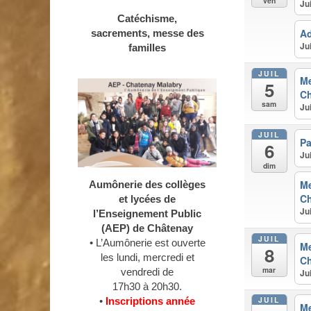
ven
Ju
Catéchisme,
Ad
sacrements, messe des
Ju
familles
JUIL
M
5
Ch
sam
Ju
JUIL
Pa
6
Ju
dim
M
Aumônerie des collèges
Ch
et lycées de
Ju
l’Enseignement Public
(AEP) de Châtenay
JUIL
• L’Aumônerie est ouverte
M
8
les lundi, mercredi et
Ch
mar
vendredi de
Ju
17h30 à 20h30.
JUIL
•
Inscriptions année
M