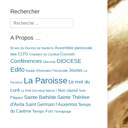
Rechercher
Rechercher :
A Propos …
Assemblée paroissiale
50 ans du Diocèse de Nanterre
Concert
CCFD
Bible
Chantiers du Cardinal
Conférences
DIOCESE
Diaconat
Edito
Jeunes
Equipe d'Animation Paroissiale
La
La Paroisse
Le mot du
Paroisse
curé
Non classé
Le Petit Germinal
Mercis !
Noël
Sainte Bathilde
Sainte Thérèse
Pâques
d'Avila
Saint Germain l'Auxerrois
Temps
du Carême
Temps Fort
Témoignage