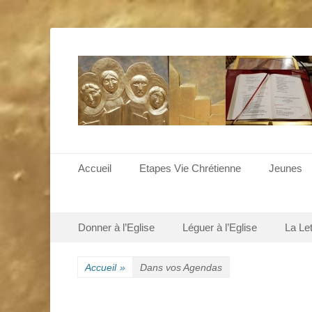
Menu principal
Aller
Accueil
Etapes Vie Chrétienne
Jeunes
au
contenu
Menu secondaire
Aller
Donner à l’Eglise
Léguer à l’Eglise
La Le
au
contenu
Accueil
»
Dans vos Agendas