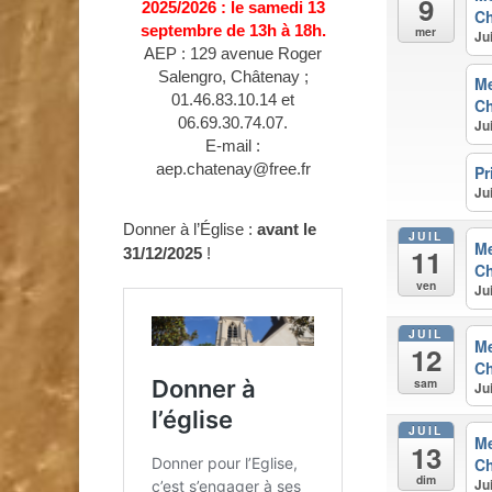
9
2025/2026 : le samedi 13
Ch
septembre de 13h à 18h.
mer
Ju
AEP : 129 avenue Roger
Salengro, Châtenay ;
Me
01.46.83.10.14 et
Ch
06.69.30.74.07.
Ju
E-mail :
aep.chatenay@free.fr
Pr
Ju
Donner à l’Église :
avant le
JUIL
M
11
31/12/2025
!
Ch
ven
Ju
JUIL
M
12
Ch
sam
Ju
JUIL
M
13
Ch
dim
Ju