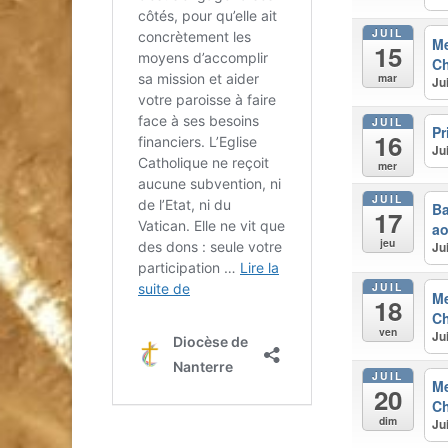
JUIL
M
15
Ch
mar
Ju
JUIL
Pr
16
Ju
mer
JUIL
Ba
17
ao
jeu
Ju
JUIL
M
18
Ch
ven
Ju
JUIL
M
20
Ch
dim
Ju