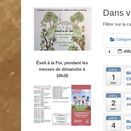
Dans v
Filtrer sur la
Catégor
JUI
Éveil à la Foi, pendant les
messes de dimanche à
JUIL
M
1
10h30
Ch
mar
Ju
JUIL
Pr
2
Ju
mer
JUIL
M
4
Ch