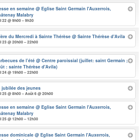
esse en semaine
@ Eglise Saint Germain l'Auxerrois,
âtenay Malabry
il 22 @ 9h00 – 9h30
ière du Mercredi à Sainte Thérèse
@ Sainte Thérèse d'Avila
il 23 @ 20h00 – 22h00
rbecues de l’été
@ Centre paroissial (juillet: saint Germain ;
ût : sainte Thérèse d'Avila)
il 24 @ 19h00 – 22h00
 jubilée des jeunes
il 25 @ 8h00 – Août 6 @ 20h00
esse en semaine
@ Eglise Saint Germain l'Auxerrois,
âtenay Malabry
il 25 @ 12h00 – 12h30
esse dominicale
@ Eglise Saint Germain l'Auxerrois,