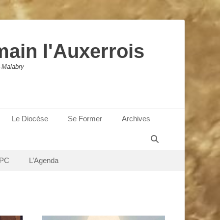
main l'Auxerrois
-Malabry
Le Diocèse
Se Former
Archives
Recherche
PC
L’Agenda