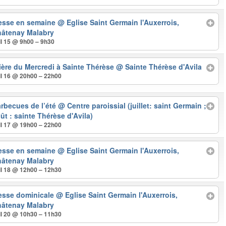
esse en semaine
@ Eglise Saint Germain l'Auxerrois,
âtenay Malabry
il 15 @ 9h00 – 9h30
ière du Mercredi à Sainte Thérèse
@ Sainte Thérèse d'Avila
il 16 @ 20h00 – 22h00
rbecues de l’été
@ Centre paroissial (juillet: saint Germain ;
ût : sainte Thérèse d'Avila)
il 17 @ 19h00 – 22h00
esse en semaine
@ Eglise Saint Germain l'Auxerrois,
âtenay Malabry
il 18 @ 12h00 – 12h30
esse dominicale
@ Eglise Saint Germain l'Auxerrois,
âtenay Malabry
il 20 @ 10h30 – 11h30