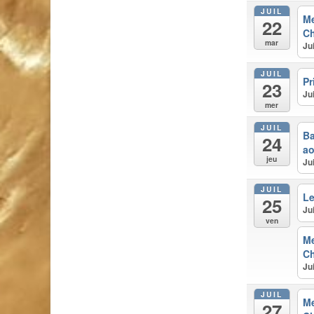
JUIL
M
22
Ch
mar
Ju
JUIL
Pr
23
Ju
mer
JUIL
Ba
24
ao
jeu
Ju
JUIL
Le
25
Ju
ven
M
Ch
Ju
JUIL
M
27