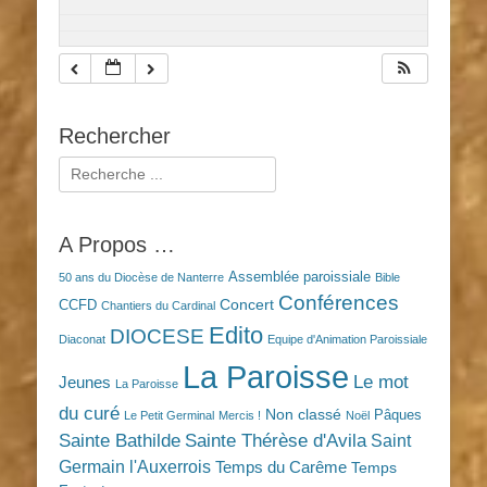
Rechercher
Rechercher :
A Propos …
Assemblée paroissiale
50 ans du Diocèse de Nanterre
Bible
Conférences
Concert
CCFD
Chantiers du Cardinal
Edito
DIOCESE
Diaconat
Equipe d'Animation Paroissiale
La Paroisse
Le mot
Jeunes
La Paroisse
du curé
Non classé
Pâques
Le Petit Germinal
Mercis !
Noël
Sainte Bathilde
Sainte Thérèse d'Avila
Saint
Germain l'Auxerrois
Temps du Carême
Temps