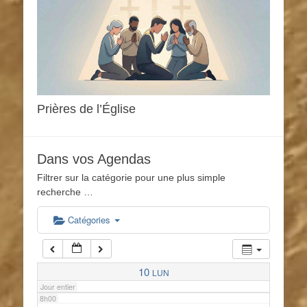
1h00
2h00
3h00
Prières de l’Église
4h00
Dans vos Agendas
5h00
Filtrer sur la catégorie pour une plus simple
recherche …
6h00
Catégories
7h00
10
LUN
Jour entier
8h00