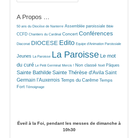
A Propos …
Assemblée paroissiale
50 ans du Diocèse de Nanterre
Bible
Conférences
Concert
CCFD
Chantiers du Cardinal
Edito
DIOCESE
Diaconat
Equipe d'Animation Paroissiale
La Paroisse
Le mot
Jeunes
La Paroisse
du curé
Non classé
Pâques
Le Petit Germinal
Mercis !
Noël
Sainte Bathilde
Sainte Thérèse d'Avila
Saint
Germain l'Auxerrois
Temps du Carême
Temps
Fort
Témoignage
Éveil à la Foi, pendant les messes de dimanche à
10h30