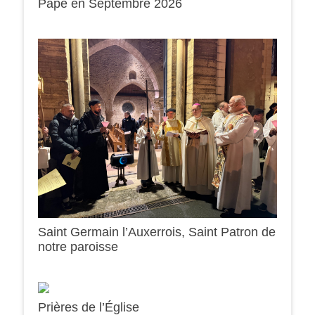
Pape en Septembre 2026
0h00
1h00
Saint Germain l’Auxerrois, Saint Patron de
notre paroisse
2h00
3h00
Prières de l’Église