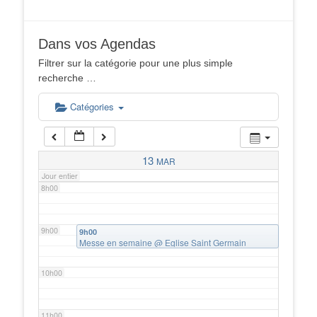
4h00
Dans vos Agendas
5h00
Filtrer sur la catégorie pour une plus simple
recherche …
6h00
Catégories
7h00
13
MAR
Jour entier
8h00
9h00
9h00
Messe en semaine
@ Eglise Saint Germain
l'Auxerrois, Châtenay Malabry
10h00
11h00