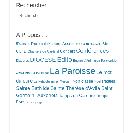
Rechercher
Rechercher :
A Propos …
Assemblée paroissiale
50 ans du Diocèse de Nanterre
Bible
Conférences
Concert
CCFD
Chantiers du Cardinal
Edito
DIOCESE
Diaconat
Equipe d'Animation Paroissiale
La Paroisse
Le mot
Jeunes
La Paroisse
du curé
Non classé
Pâques
Le Petit Germinal
Mercis !
Noël
Sainte Bathilde
Sainte Thérèse d'Avila
Saint
Germain l'Auxerrois
Temps du Carême
Temps
Fort
Témoignage