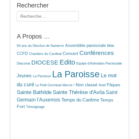
Rechercher
Rechercher :
A Propos …
Assemblée paroissiale
50 ans du Diocèse de Nanterre
Bible
Conférences
Concert
CCFD
Chantiers du Cardinal
Edito
DIOCESE
Diaconat
Equipe d'Animation Paroissiale
La Paroisse
Le mot
Jeunes
La Paroisse
du curé
Non classé
Pâques
Le Petit Germinal
Mercis !
Noël
Sainte Bathilde
Sainte Thérèse d'Avila
Saint
Germain l'Auxerrois
Temps du Carême
Temps
Fort
Témoignage