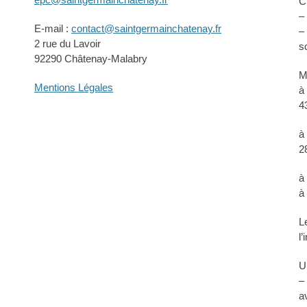
C
–
E-mail :
contact@saintgermainchatenay.fr
–
2 rue du Lavoir
s
92290 Châtenay-Malabry
M
Mentions Légales
à
4
à
2
à
à
L
l
U
–
a