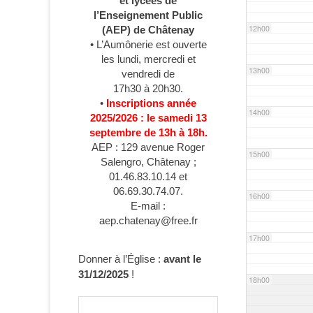
et lycées de
l’Enseignement Public
12h00
(AEP) de Châtenay
• L’Aumônerie est ouverte
les lundi, mercredi et
13h00
vendredi de
17h30 à 20h30.
•
Inscriptions année
14h00
2025/2026 : le samedi 13
septembre de 13h à 18h.
AEP : 129 avenue Roger
15h00
Salengro, Châtenay ;
01.46.83.10.14 et
06.69.30.74.07.
16h00
E-mail :
aep.chatenay@free.fr
17h00
Donner à l’Église :
avant le
31/12/2025
!
18h00