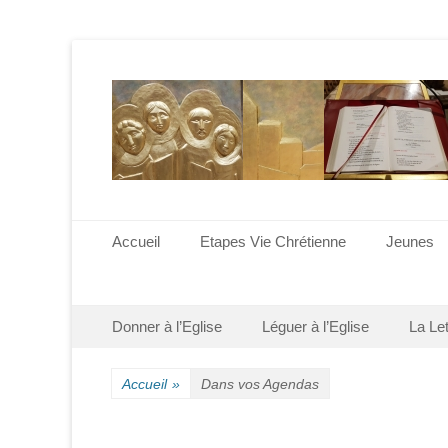
Menu principal
Aller
Accueil
Etapes Vie Chrétienne
Jeunes
au
contenu
Menu secondaire
Aller
Donner à l’Eglise
Léguer à l’Eglise
La Le
au
contenu
Accueil
»
Dans vos Agendas