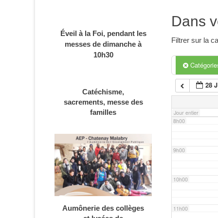
4h00
Dans v
Éveil à la Foi, pendant les
5h00
Filtrer sur la
messes de dimanche à
10h30
6h00
Catégori
28 
Catéchisme,
7h00
sacrements, messe des
familles
Jour entier
8h00
9h00
10h00
Aumônerie des collèges
11h00