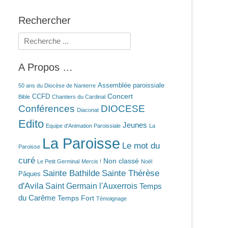
Rechercher
Rechercher :
A Propos …
Assemblée paroissiale
50 ans du Diocèse de Nanterre
Concert
CCFD
Bible
Chantiers du Cardinal
Conférences
DIOCESE
Diaconat
Edito
Jeunes
Equipe d'Animation Paroissiale
La
La Paroisse
Le mot du
Paroisse
curé
Non classé
Le Petit Germinal
Mercis !
Noël
Sainte Bathilde
Sainte Thérèse
Pâques
d'Avila
Saint Germain l'Auxerrois
Temps
du Carême
Temps Fort
Témoignage