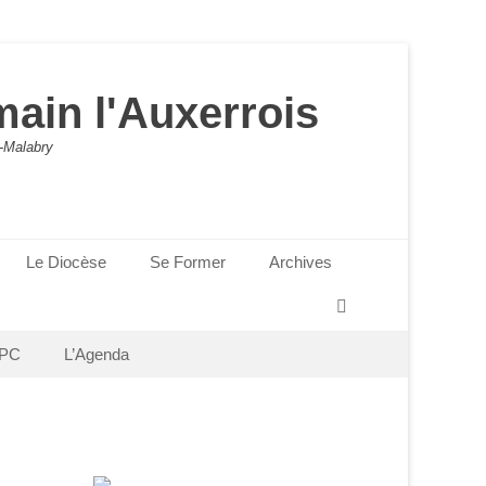
main l'Auxerrois
-Malabry
Le Diocèse
Se Former
Archives
Recherche
PC
L’Agenda