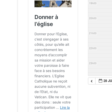
19h00
20h00
21h00
22h00
23h00
28 JU