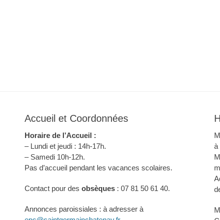
Accueil et Coordonnées
H
Horaire de l’Accueil :
M
– Lundi et jeudi : 14h-17h.
à
– Samedi 10h-12h.
M
Pas d’accueil pendant les vacances scolaires.
m
A
Contact pour des
obsèques
: 07 81 50 61 40.
d
Annonces paroissiales : à adresser à
M
epc@saintgermainchatenay.fr