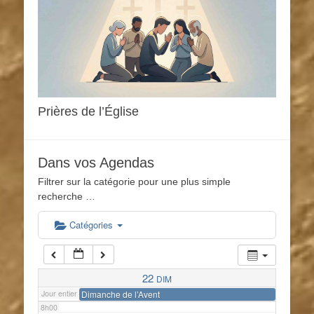
1h00
2h00
3h00
Prières de l’Église
4h00
Dans vos Agendas
Filtrer sur la catégorie pour une plus simple
5h00
recherche …
6h00
Catégories
7h00
22
DIM
Jour entier
Dimanche de l’Avent
8h00