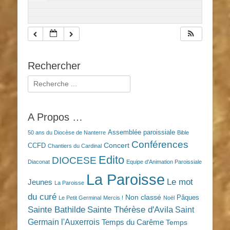
Rechercher
Rechercher :
A Propos …
Assemblée paroissiale
50 ans du Diocèse de Nanterre
Bible
Conférences
Concert
CCFD
Chantiers du Cardinal
Edito
DIOCESE
Diaconat
Equipe d'Animation Paroissiale
La Paroisse
Le mot
Jeunes
La Paroisse
du curé
Non classé
Pâques
Le Petit Germinal
Mercis !
Noël
Sainte Bathilde
Sainte Thérèse d'Avila
Saint
Germain l'Auxerrois
Temps du Carême
Temps