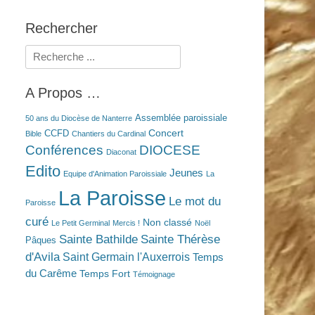
Rechercher
Rechercher :
A Propos …
Assemblée paroissiale
50 ans du Diocèse de Nanterre
Concert
CCFD
Bible
Chantiers du Cardinal
Conférences
DIOCESE
Diaconat
Edito
Jeunes
Equipe d'Animation Paroissiale
La
La Paroisse
Le mot du
Paroisse
curé
Non classé
Le Petit Germinal
Mercis !
Noël
Sainte Bathilde
Sainte Thérèse
Pâques
d'Avila
Saint Germain l'Auxerrois
Temps
du Carême
Temps Fort
Témoignage