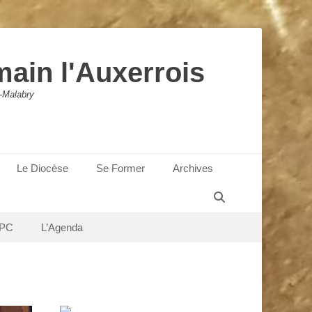
main l'Auxerrois
-Malabry
Le Diocèse
Se Former
Archives
Recherche
PC
L’Agenda