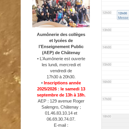
12h00
12h00
Messe
13h00
Aumônerie des collèges
et lycées de
l’Enseignement Public
14h00
(AEP) de Châtenay
• L’Aumônerie est ouverte
les lundi, mercredi et
15h00
vendredi de
17h30 à 20h30.
16h00
•
Inscriptions année
2025/2026 : le samedi 13
septembre de 13h à 18h.
17h00
AEP : 129 avenue Roger
Salengro, Châtenay ;
01.46.83.10.14 et
18h00
06.69.30.74.07.
E-mail :