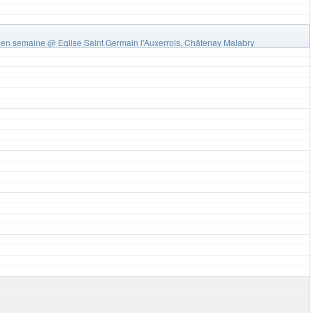
 en semaine
@ Eglise Saint Germain l'Auxerrois, Châtenay Malabry