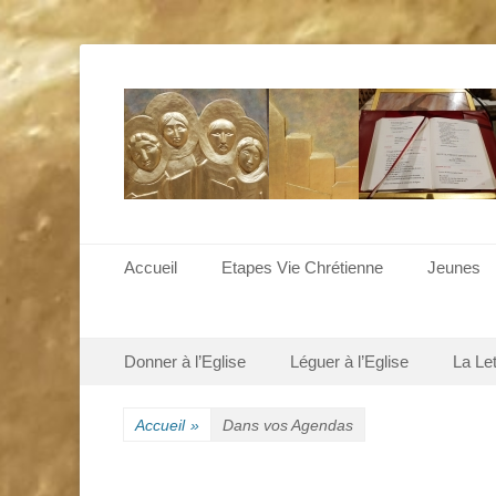
Menu principal
Aller
Accueil
Etapes Vie Chrétienne
Jeunes
au
contenu
Menu secondaire
Aller
Donner à l’Eglise
Léguer à l’Eglise
La Le
au
contenu
Accueil
»
Dans vos Agendas