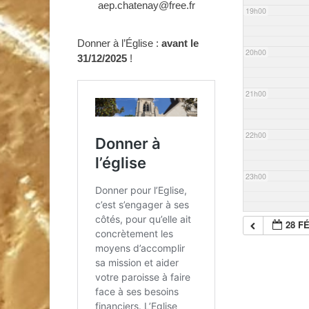
aep.chatenay@free.fr
19h00
Donner à l’Église :
avant le
20h00
31/12/2025
!
21h00
22h00
23h00
28 F