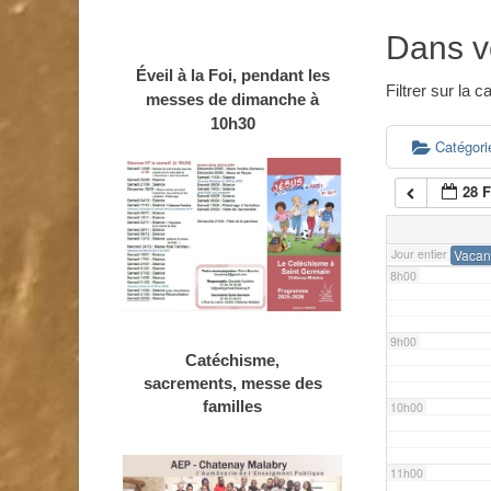
4h00
Dans v
Éveil à la Foi, pendant les
5h00
Filtrer sur la
messes de dimanche à
10h30
6h00
Catégor
28 
7h00
Jour entier
Vacan
8h00
9h00
Catéchisme,
sacrements, messe des
familles
10h00
11h00