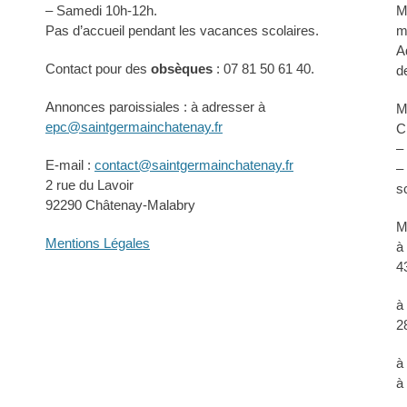
– Samedi 10h-12h.
M
Pas d’accueil pendant les vacances scolaires.
m
A
Contact pour des
obsèques
: 07 81 50 61 40.
d
Annonces paroissiales : à adresser à
M
epc@saintgermainchatenay.fr
C
–
E-mail :
contact@saintgermainchatenay.fr
–
2 rue du Lavoir
s
92290 Châtenay-Malabry
M
Mentions Légales
à
4
à
2
à
à