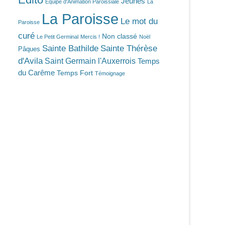
Jeunes
Equipe d'Animation Paroissiale
La
La Paroisse
Le mot du
Paroisse
curé
Non classé
Le Petit Germinal
Mercis !
Noël
Sainte Bathilde
Sainte Thérèse
Pâques
d'Avila
Saint Germain l'Auxerrois
Temps
du Carême
Temps Fort
Témoignage