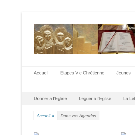
Menu principal
Aller
Accueil
Etapes Vie Chrétienne
Jeunes
au
contenu
Menu secondaire
Aller
Donner à l’Eglise
Léguer à l’Eglise
La Le
au
contenu
Accueil
»
Dans vos Agendas