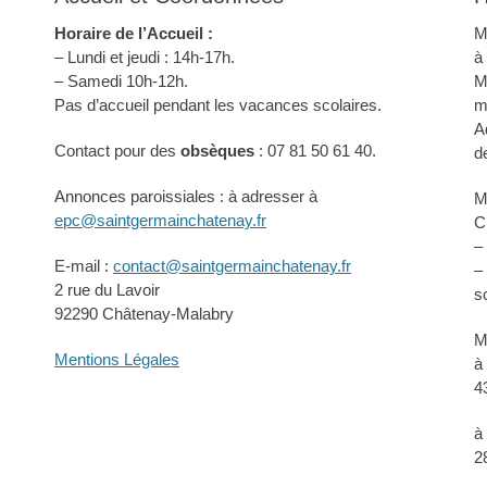
Horaire de l’Accueil :
M
– Lundi et jeudi : 14h-17h.
à
– Samedi 10h-12h.
M
Pas d’accueil pendant les vacances scolaires.
m
A
Contact pour des
obsèques
: 07 81 50 61 40.
d
Annonces paroissiales : à adresser à
M
epc@saintgermainchatenay.fr
C
–
E-mail :
contact@saintgermainchatenay.fr
–
2 rue du Lavoir
s
92290 Châtenay-Malabry
M
Mentions Légales
à
4
à
2