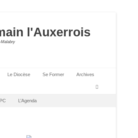
main l'Auxerrois
-Malabry
Le Diocèse
Se Former
Archives
Recherche
PC
L’Agenda