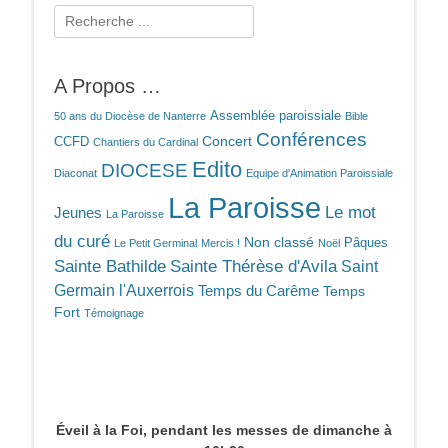
Rechercher :
A Propos …
Assemblée paroissiale
50 ans du Diocèse de Nanterre
Bible
Conférences
Concert
CCFD
Chantiers du Cardinal
Edito
DIOCESE
Diaconat
Equipe d'Animation Paroissiale
La Paroisse
Le mot
Jeunes
La Paroisse
du curé
Non classé
Pâques
Le Petit Germinal
Mercis !
Noël
Sainte Bathilde
Sainte Thérèse d'Avila
Saint
Germain l'Auxerrois
Temps du Carême
Temps
Fort
Témoignage
Éveil à la Foi, pendant les messes de dimanche à