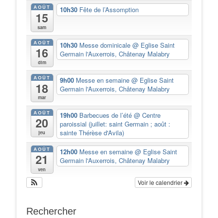
AOÛT
10h30
Fête de l’Assomption
15
sam
AOÛT
10h30
Messe dominicale
@ Eglise Saint
16
Germain l'Auxerrois, Châtenay Malabry
dim
AOÛT
9h00
Messe en semaine
@ Eglise Saint
18
Germain l'Auxerrois, Châtenay Malabry
mar
AOÛT
19h00
Barbecues de l’été
@ Centre
20
paroissial (juillet: saint Germain ; août :
sainte Thérèse d'Avila)
jeu
AOÛT
12h00
Messe en semaine
@ Eglise Saint
21
Germain l'Auxerrois, Châtenay Malabry
ven
Voir le calendrier
Rechercher