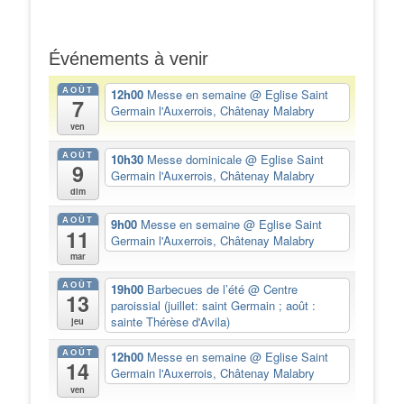
Événements à venir
AOÛT
12h00
Messe en semaine
@ Eglise Saint
7
Germain l'Auxerrois, Châtenay Malabry
ven
AOÛT
10h30
Messe dominicale
@ Eglise Saint
9
Germain l'Auxerrois, Châtenay Malabry
dim
AOÛT
9h00
Messe en semaine
@ Eglise Saint
11
Germain l'Auxerrois, Châtenay Malabry
mar
AOÛT
19h00
Barbecues de l’été
@ Centre
13
paroissial (juillet: saint Germain ; août :
sainte Thérèse d'Avila)
jeu
AOÛT
12h00
Messe en semaine
@ Eglise Saint
14
Germain l'Auxerrois, Châtenay Malabry
ven