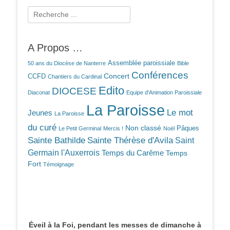
Rechercher :
A Propos …
Assemblée paroissiale
50 ans du Diocèse de Nanterre
Bible
Conférences
Concert
CCFD
Chantiers du Cardinal
Edito
DIOCESE
Diaconat
Equipe d'Animation Paroissiale
La Paroisse
Le mot
Jeunes
La Paroisse
du curé
Non classé
Pâques
Le Petit Germinal
Mercis !
Noël
Sainte Bathilde
Sainte Thérèse d'Avila
Saint
Germain l'Auxerrois
Temps du Carême
Temps
Fort
Témoignage
Éveil à la Foi, pendant les messes de dimanche à