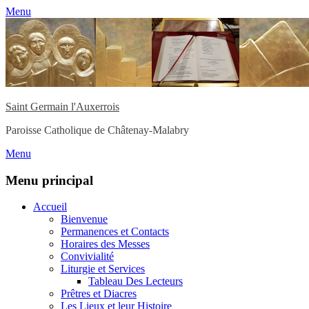
Menu
Saint Germain l'Auxerrois
Paroisse Catholique de Châtenay-Malabry
Menu
Menu principal
Aller
Accueil
au
Bienvenue
contenu
Permanences et Contacts
Horaires des Messes
Convivialité
Liturgie et Services
Tableau Des Lecteurs
Prêtres et Diacres
Les Lieux et leur Histoire