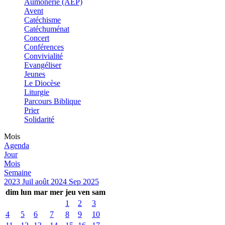
Aumônerie (AEP)
Avent
Catéchisme
Catéchuménat
Concert
Conférences
Convivialité
Evangéliser
Jeunes
Le Diocèse
Liturgie
Parcours Biblique
Prier
Solidarité
Mois
Agenda
Jour
Mois
Semaine
2023
Juil
août 2024
Sep
2025
dim
lun
mar
mer
jeu
ven
sam
1
2
3
4
5
6
7
8
9
10