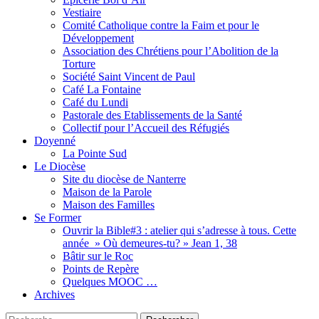
Vestiaire
Comité Catholique contre la Faim et pour le
Développement
Association des Chrétiens pour l’Abolition de la
Torture
Société Saint Vincent de Paul
Café La Fontaine
Café du Lundi
Pastorale des Etablissements de la Santé
Collectif pour l’Accueil des Réfugiés
Doyenné
La Pointe Sud
Le Diocèse
Site du diocèse de Nanterre
Maison de la Parole
Maison des Familles
Se Former
Ouvrir la Bible#3 : atelier qui s’adresse à tous. Cette
année » Où demeures-tu? » Jean 1, 38
Bâtir sur le Roc
Points de Repère
Quelques MOOC …
Archives
Recherche
Rechercher :