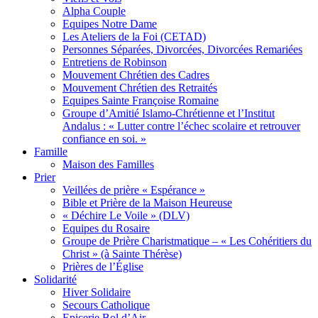
Alpha Couple
Equipes Notre Dame
Les Ateliers de la Foi (CETAD)
Personnes Séparées, Divorcées, Divorcées Remariées
Entretiens de Robinson
Mouvement Chrétien des Cadres
Mouvement Chrétien des Retraités
Equipes Sainte Françoise Romaine
Groupe d’Amitié Islamo-Chrétienne et l’Institut
Andalus : « Lutter contre l’échec scolaire et retrouver
confiance en soi. »
Famille
Maison des Familles
Prier
Veillées de prière « Espérance »
Bible et Prière de la Maison Heureuse
« Déchire Le Voile » (DLV)
Equipes du Rosaire
Groupe de Prière Charistmatique – « Les Cohéritiers du
Christ » (à Sainte Thérèse)
Prières de l’Église
Solidarité
Hiver Solidaire
Secours Catholique
Epicerie Bol d’Air