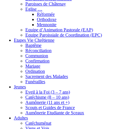
Paroisses de Châtenay
Eglise …
Réformée
Orthodoxe
Mennonite
Equipe d’Animation Pastorale (EAP)
Equipe Paroissiale de Coordination (EPC)
Etapes Vie Chrétienne
Baptême
Réconciliation
Communion
Confirmation
Mariage
Ordination
Sacrement des Malades
Funérailles
Jeunes
Eveil à la Foi (3 – 7 ans)
Catéchisme (8 – 10 ans)
Aumônerie (11 ans et +)
Scouts et Guides de France
Aumônerie Etudiante de Sceaux
Adultes
Catéchuménat
Viens et Vois