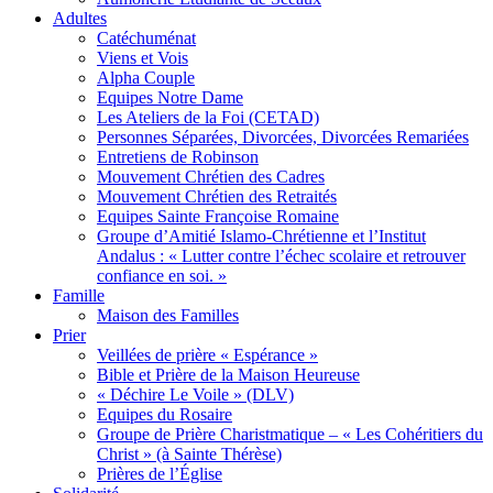
Adultes
Catéchuménat
Viens et Vois
Alpha Couple
Equipes Notre Dame
Les Ateliers de la Foi (CETAD)
Personnes Séparées, Divorcées, Divorcées Remariées
Entretiens de Robinson
Mouvement Chrétien des Cadres
Mouvement Chrétien des Retraités
Equipes Sainte Françoise Romaine
Groupe d’Amitié Islamo-Chrétienne et l’Institut
Andalus : « Lutter contre l’échec scolaire et retrouver
confiance en soi. »
Famille
Maison des Familles
Prier
Veillées de prière « Espérance »
Bible et Prière de la Maison Heureuse
« Déchire Le Voile » (DLV)
Equipes du Rosaire
Groupe de Prière Charistmatique – « Les Cohéritiers du
Christ » (à Sainte Thérèse)
Prières de l’Église