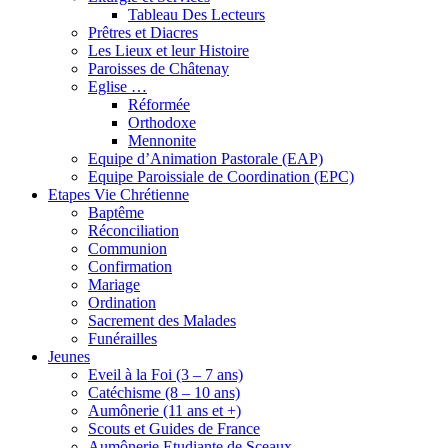
Tableau Des Lecteurs
Prêtres et Diacres
Les Lieux et leur Histoire
Paroisses de Châtenay
Eglise …
Réformée
Orthodoxe
Mennonite
Equipe d’Animation Pastorale (EAP)
Equipe Paroissiale de Coordination (EPC)
Etapes Vie Chrétienne
Baptême
Réconciliation
Communion
Confirmation
Mariage
Ordination
Sacrement des Malades
Funérailles
Jeunes
Eveil à la Foi (3 – 7 ans)
Catéchisme (8 – 10 ans)
Aumônerie (11 ans et +)
Scouts et Guides de France
Aumônerie Etudiante de Sceaux