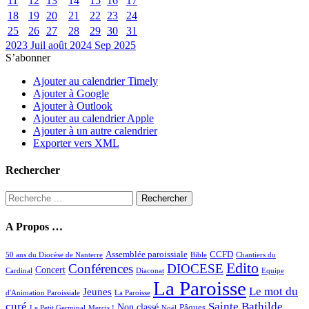
11
12
13
14
15
16
17
18
19
20
21
22
23
24
25
26
27
28
29
30
31
2023
Juil
août 2024
Sep
2025
S’abonner
Ajouter au calendrier Timely
Ajouter à Google
Ajouter à Outlook
Ajouter au calendrier Apple
Ajouter à un autre calendrier
Exporter vers XML
Rechercher
Rechercher :
A Propos …
Assemblée paroissiale
CCFD
50 ans du Diocèse de Nanterre
Bible
Chantiers du
Edito
Conférences
DIOCESE
Concert
Cardinal
Diaconat
Equipe
La Paroisse
Le mot du
Jeunes
d'Animation Paroissiale
La Paroisse
curé
Sainte Bathilde
Non classé
Pâques
Le Petit Germinal
Mercis !
Noël