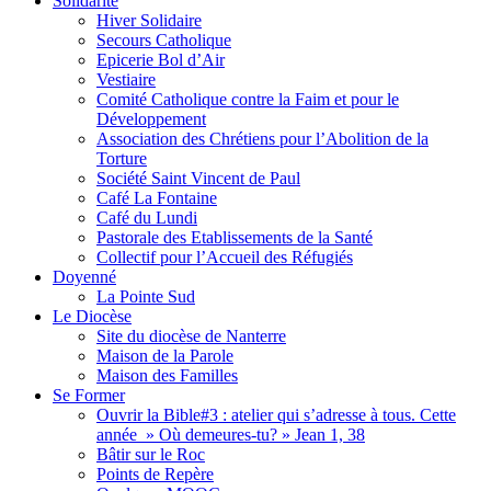
Solidarité
Hiver Solidaire
Secours Catholique
Epicerie Bol d’Air
Vestiaire
Comité Catholique contre la Faim et pour le
Développement
Association des Chrétiens pour l’Abolition de la
Torture
Société Saint Vincent de Paul
Café La Fontaine
Café du Lundi
Pastorale des Etablissements de la Santé
Collectif pour l’Accueil des Réfugiés
Doyenné
La Pointe Sud
Le Diocèse
Site du diocèse de Nanterre
Maison de la Parole
Maison des Familles
Se Former
Ouvrir la Bible#3 : atelier qui s’adresse à tous. Cette
année » Où demeures-tu? » Jean 1, 38
Bâtir sur le Roc
Points de Repère