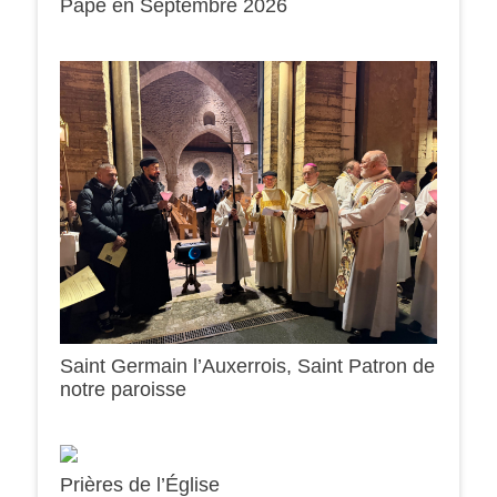
Pape en Septembre 2026
0h00
1h00
Saint Germain l’Auxerrois, Saint Patron de
notre paroisse
2h00
3h00
Prières de l’Église