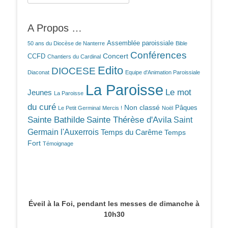
A Propos …
Assemblée paroissiale
50 ans du Diocèse de Nanterre
Bible
Conférences
Concert
CCFD
Chantiers du Cardinal
Edito
DIOCESE
Diaconat
Equipe d'Animation Paroissiale
La Paroisse
Le mot
Jeunes
La Paroisse
du curé
Non classé
Pâques
Le Petit Germinal
Mercis !
Noël
Sainte Bathilde
Sainte Thérèse d'Avila
Saint
Germain l'Auxerrois
Temps du Carême
Temps
Fort
Témoignage
Éveil à la Foi, pendant les messes de dimanche à
10h30