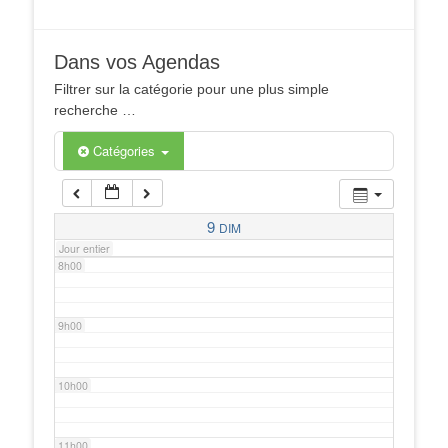
4h00
Dans vos Agendas
5h00
Filtrer sur la catégorie pour une plus simple
recherche …
6h00
Catégories
7h00
9
DIM
Jour entier
8h00
9h00
10h00
11h00