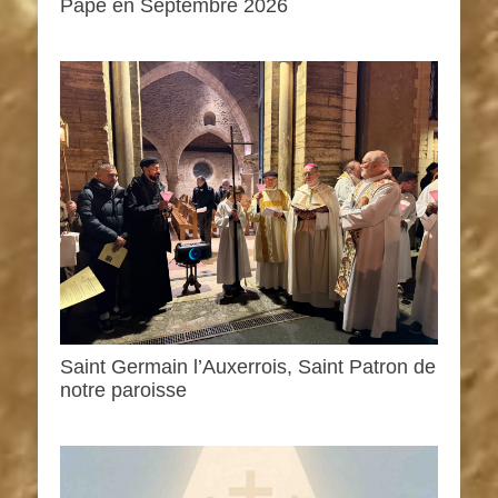
Pape en Septembre 2026
Saint Germain l’Auxerrois, Saint Patron de
notre paroisse
◤
◤
0h00
Pas d’accueil pendant les vacances scolaires
Le jubilée des jeunes