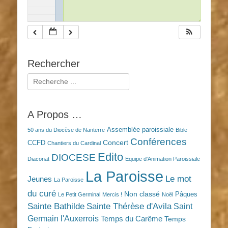
◢
◢
Rechercher
Rechercher :
A Propos …
Assemblée paroissiale
50 ans du Diocèse de Nanterre
Bible
Conférences
Concert
CCFD
Chantiers du Cardinal
Edito
DIOCESE
Diaconat
Equipe d'Animation Paroissiale
La Paroisse
Le mot
Jeunes
La Paroisse
du curé
Non classé
Pâques
Le Petit Germinal
Mercis !
Noël
Sainte Bathilde
Sainte Thérèse d'Avila
Saint
Germain l'Auxerrois
Temps du Carême
Temps