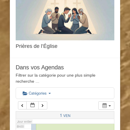
1h00
2h00
3h00
Prières de l’Église
4h00
Dans vos Agendas
5h00
Filtrer sur la catégorie pour une plus simple
recherche …
6h00
Catégories
7h00
1
VEN
Jour entier
8h00