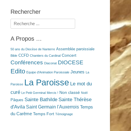
Rechercher
Rechercher :
A Propos …
Assemblée paroissiale
50 ans du Diocèse de Nanterre
Concert
CCFD
Bible
Chantiers du Cardinal
Conférences
DIOCESE
Diaconat
Edito
Jeunes
Equipe d'Animation Paroissiale
La
La Paroisse
Le mot du
Paroisse
curé
Non classé
Le Petit Germinal
Mercis !
Noël
Sainte Bathilde
Sainte Thérèse
Pâques
d'Avila
Saint Germain l'Auxerrois
Temps
du Carême
Temps Fort
Témoignage