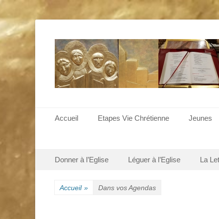
Menu principal
Aller
Accueil
Etapes Vie Chrétienne
Jeunes
au
contenu
Menu secondaire
Aller
Donner à l’Eglise
Léguer à l’Eglise
La Le
au
contenu
Accueil
»
Dans vos Agendas