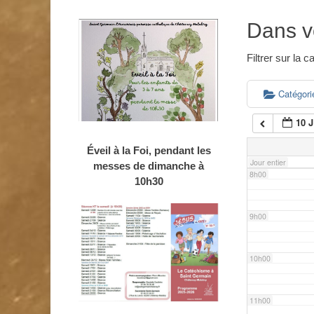
4h00
Dans v
5h00
Filtrer sur la
6h00
Catégor
10 
7h00
Éveil à la Foi, pendant les
Jour entier
messes de dimanche à
8h00
10h30
9h00
10h00
11h00