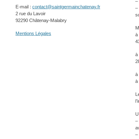
–
E-mail :
contact@saintgermainchatenay.fr
–
2 rue du Lavoir
s
92290 Châtenay-Malabry
M
Mentions Légales
à
4
à
2
à
à
L
l
U
–
a
–