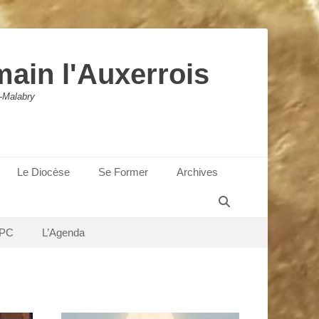
main l'Auxerrois
-Malabry
Le Diocèse
Se Former
Archives
Recherche
PC
L’Agenda