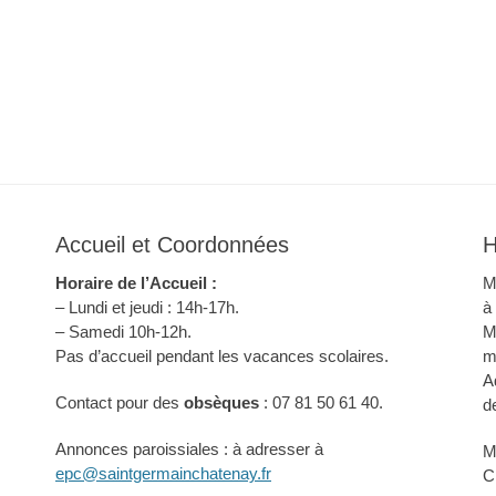
Accueil et Coordonnées
H
Horaire de l’Accueil :
M
– Lundi et jeudi : 14h-17h.
à
– Samedi 10h-12h.
M
Pas d’accueil pendant les vacances scolaires.
m
A
Contact pour des
obsèques
: 07 81 50 61 40.
d
Annonces paroissiales : à adresser à
M
epc@saintgermainchatenay.fr
C