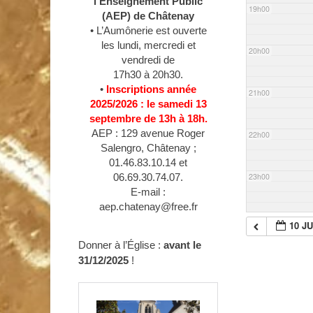
l’Enseignement Public
19h00
(AEP) de Châtenay
• L’Aumônerie est ouverte
les lundi, mercredi et
20h00
vendredi de
17h30 à 20h30.
•
Inscriptions année
21h00
2025/2026 : le samedi 13
septembre de 13h à 18h.
AEP : 129 avenue Roger
22h00
Salengro, Châtenay ;
01.46.83.10.14 et
23h00
06.69.30.74.07.
E-mail :
aep.chatenay@free.fr
10 JU
Donner à l’Église :
avant le
31/12/2025
!