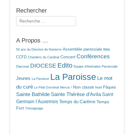
Rechercher
Rechercher :
A Propos …
Assemblée paroissiale
50 ans du Diocèse de Nanterre
Bible
Conférences
Concert
CCFD
Chantiers du Cardinal
Edito
DIOCESE
Diaconat
Equipe d'Animation Paroissiale
La Paroisse
Le mot
Jeunes
La Paroisse
du curé
Non classé
Pâques
Le Petit Germinal
Mercis !
Noël
Sainte Bathilde
Sainte Thérèse d'Avila
Saint
Germain l'Auxerrois
Temps du Carême
Temps
Fort
Témoignage