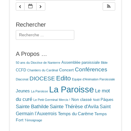
Rechercher
Rechercher :
A Propos …
Assemblée paroissiale
50 ans du Diocèse de Nanterre
Bible
Conférences
Concert
CCFD
Chantiers du Cardinal
Edito
DIOCESE
Diaconat
Equipe d'Animation Paroissiale
La Paroisse
Le mot
Jeunes
La Paroisse
du curé
Non classé
Pâques
Le Petit Germinal
Mercis !
Noël
Sainte Bathilde
Sainte Thérèse d'Avila
Saint
Germain l'Auxerrois
Temps du Carême
Temps
Fort
Témoignage