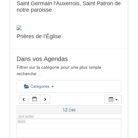
Saint Germain l’Auxerrois, Saint Patron de
notre paroisse
2h00
3h00
Prières de l’Église
4h00
Dans vos Agendas
5h00
Filtrer sur la catégorie pour une plus simple
recherche …
6h00
Catégories
7h00
12
DIM
Jour entier
8h00