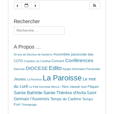
Rechercher
Rechercher :
A Propos …
Assemblée paroissiale
50 ans du Diocèse de Nanterre
Bible
Conférences
Concert
CCFD
Chantiers du Cardinal
Edito
DIOCESE
Diaconat
Equipe d'Animation Paroissiale
La Paroisse
Le mot
Jeunes
La Paroisse
du curé
Non classé
Pâques
Le Petit Germinal
Mercis !
Noël
Sainte Bathilde
Sainte Thérèse d'Avila
Saint
Germain l'Auxerrois
Temps du Carême
Temps
Fort
Témoignage