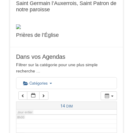
Saint Germain l’Auxerrois, Saint Patron de
notre paroisse
2h00
3h00
Prières de l’Église
4h00
Dans vos Agendas
5h00
Filtrer sur la catégorie pour une plus simple
recherche …
6h00
Catégories
7h00
14
DIM
Jour entier
8h00