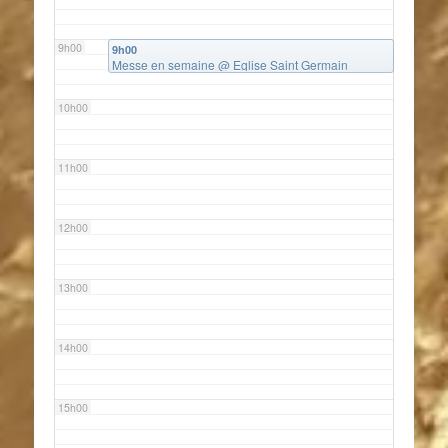
9h00
9h00
Messe en semaine
@ Eglise Saint Germain
l'Auxerrois, Châtenay Malabry
10h00
11h00
12h00
13h00
14h00
15h00