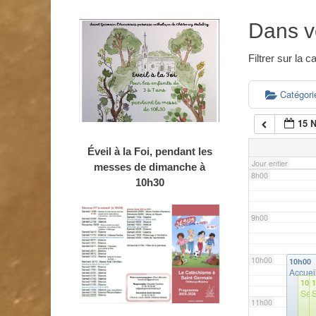
4h00
Dans v
5h00
Filtrer sur la
6h00
Catégor
15 
7h00
Éveil à la Foi, pendant les
Jour entier
messes de dimanche à
8h00
10h30
9h00
10h00
10h00
Accuei
10h
Séa
11h00