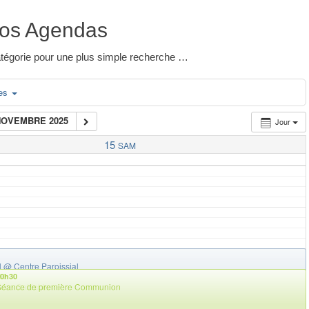
os Agendas
 catégorie pour une plus simple recherche …
ies
NOVEMBRE 2025
Jour
15
SAM
l
@ Centre Paroissial
30
10h30
nce Catéchisme
Séance de première Communion