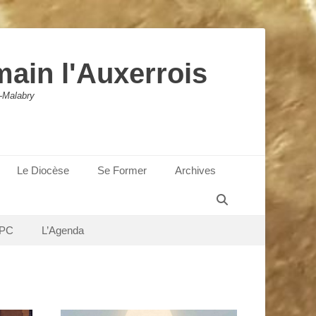
main l'Auxerrois
-Malabry
Le Diocèse
Se Former
Archives
Recherche
PC
L’Agenda