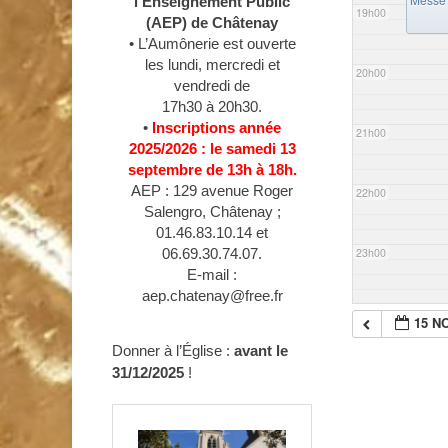
l’Enseignement Public
19h00
(AEP) de Châtenay
• L’Aumônerie est ouverte
les lundi, mercredi et
20h00
vendredi de
17h30 à 20h30.
•
Inscriptions année
21h00
2025/2026 : le samedi 13
septembre de 13h à 18h.
AEP : 129 avenue Roger
22h00
Salengro, Châtenay ;
01.46.83.10.14 et
23h00
06.69.30.74.07.
E-mail :
aep.chatenay@free.fr
15 N
Donner à l’Église :
avant le
31/12/2025
!