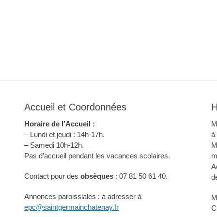
Accueil et Coordonnées
H
Horaire de l’Accueil :
M
– Lundi et jeudi : 14h-17h.
à
– Samedi 10h-12h.
M
Pas d’accueil pendant les vacances scolaires.
m
A
Contact pour des
obsèques
: 07 81 50 61 40.
d
Annonces paroissiales : à adresser à
M
epc@saintgermainchatenay.fr
C