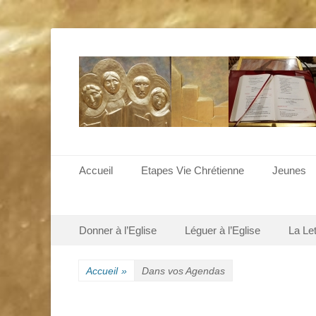
Menu principal
Aller
Accueil
Etapes Vie Chrétienne
Jeunes
au
contenu
Menu secondaire
Aller
Donner à l’Eglise
Léguer à l’Eglise
La Le
au
contenu
Accueil
»
Dans vos Agendas