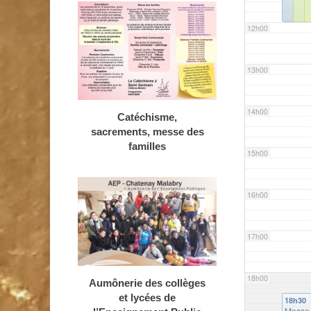
12h00
13h00
14h00
Catéchisme,
sacrements, messe des
familles
15h00
16h00
17h00
18h00
Aumônerie des collèges
et lycées de
18h30
Messe