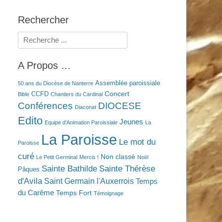
Rechercher
Rechercher :
A Propos …
Assemblée paroissiale
50 ans du Diocèse de Nanterre
Concert
CCFD
Bible
Chantiers du Cardinal
Conférences
DIOCESE
Diaconat
Edito
Jeunes
Equipe d'Animation Paroissiale
La
La Paroisse
Le mot du
Paroisse
curé
Non classé
Le Petit Germinal
Mercis !
Noël
Sainte Bathilde
Sainte Thérèse
Pâques
d'Avila
Saint Germain l'Auxerrois
Temps
du Carême
Temps Fort
Témoignage