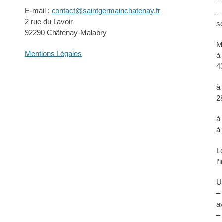
–
E-mail :
contact@saintgermainchatenay.fr
–
2 rue du Lavoir
s
92290 Châtenay-Malabry
M
Mentions Légales
à
4
à
2
à
à
L
l
U
–
a
–