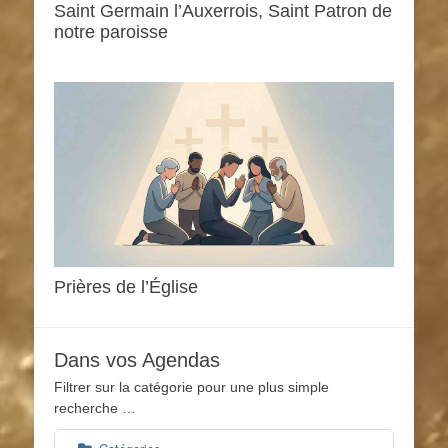
Saint Germain l’Auxerrois, Saint Patron de
notre paroisse
0h00
1h00
2h00
3h00
Prières de l’Église
4h00
Dans vos Agendas
5h00
Filtrer sur la catégorie pour une plus simple
recherche …
6h00