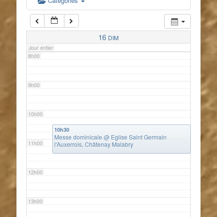
Catégories
7h00
16
DIM
Jour entier
8h00
9h00
10h00
10h30
Messe dominicale
@ Eglise Saint Germain
11h00
l'Auxerrois, Châtenay Malabry
12h00
13h00