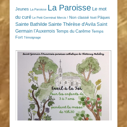
La Paroisse
Le mot
Jeunes
La Paroisse
du curé
Non classé
Pâques
Le Petit Germinal
Mercis !
Noël
Sainte Bathilde
Sainte Thérèse d'Avila
Saint
Germain l'Auxerrois
Temps du Carême
Temps
Fort
Témoignage